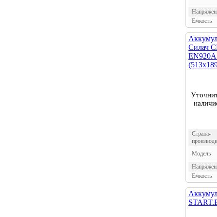
Напряжен
Емкость
Аккумул
Силач 
EN920А 
(513х18
Уточни
наличи
Страна-
производи
Модель
Напряжен
Емкость
Аккумул
START.B