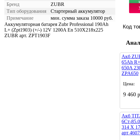
Бренд
ZUBR
Тип оборудования
Стартерный аккумулятор
Примечание
мин. сумма заказа 10000 руб.
Аккумуляторная батарея Zubr Professional 190Ah
Код то
L+ (Zpt1903) (+/-) 12V 1200A En 510X218x225
ZUBR арт. ZPT1903F
Анал
Акб ZUB
65Ah R+
650A 23
ZPA650
Цена:
9 460 
Акб TIT
6Ст-85.
314 X 17
арт 460