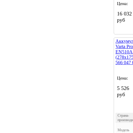
Цена:
16 032
руб
Аккумул
Varta Pr
EN510А 
(278х175
566 047 
Цена:
5 526
руб
Страна-
производи
Модель