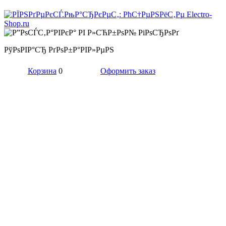
РўРѕРІР°СЂ РґРѕР±Р°РІР»РµРЅ
Корзина
0
Оформить заказ