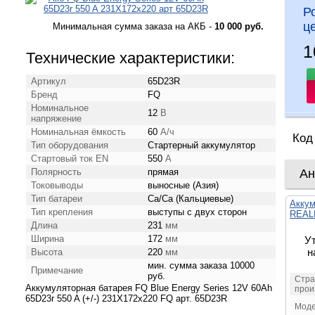
Р
ц
Минимальная сумма заказа на АКБ -
10 000 руб.
1
Технические характеристики:
Артикул
65D23R
Бренд
FQ
Номинальное
12
В
напряжение
Номинальная ёмкость
60
А/ч
Код
Тип оборудования
Стартерный аккумулятор
Стартовый ток EN
550
А
Полярность
прямая
Ан
Токовыводы
выносные (Азия)
Тип батареи
Ca/Ca (Кальциевые)
Аккум
Тип крепления
выступы с двух сторон
REAL
Длина
231
мм
Ширина
172
мм
У
н
Высота
220
мм
мин. сумма заказа 10000
Примечание
руб.
Стра
Аккумуляторная батарея FQ Blue Energy Series 12V 60Ah
прои
65D23r 550 A (+/-) 231X172x220 FQ арт. 65D23R
Мод