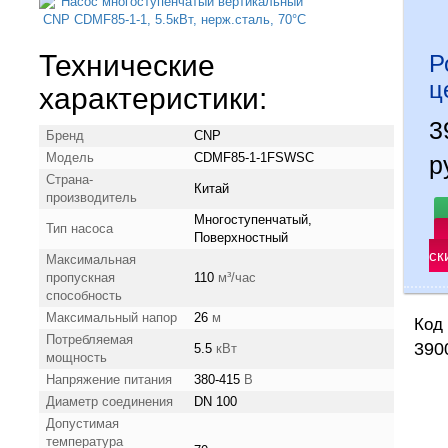
Технические
Р
ц
характеристики:
3
Бренд
CNP
Модель
CDMF85-1-1FSWSC
р
Страна-
Китай
производитель
Многоступенчатый,
Тип насоса
Поверхностный
ск
Максимальная
пропускная
110
м³/час
способность
Максимальный напор
26
м
Код 
Потребляемая
390
5.5
кВт
мощность
Напряжение питания
380-415
В
Диаметр соединения
DN 100
Допустимая
температура