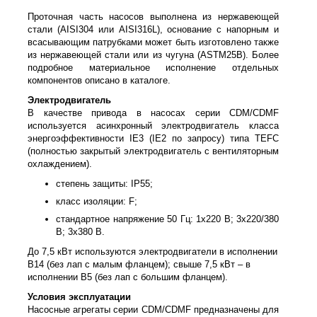
Проточная часть насосов выполнена из нержавеющей
стали (AISI304 или AISI316L), основание с напорным и
всасывающим патрубками может быть изготовлено также
из нержавеющей стали или из чугуна (ASTM25B). Более
подробное материальное исполнение отдельных
компонентов описано в каталоге.
Электродвигатель
В качестве привода в насосах серии CDM/CDMF
используется асинхронный электродвигатель класса
энергоэффективности IE3 (IE2 по запросу) типа TEFC
(полностью закрытый электродвигатель с вентиляторным
охлаждением).
степень защиты: IP55;
класс изоляции: F;
стандартное напряжение 50 Гц: 1х220 В; 3x220/380
В; 3x380 В.
До 7,5 кВт используются электродвигатели в исполнении
B14 (без лап с малым фланцем); свыше 7,5 кВт – в
исполнении B5 (без лап с большим фланцем).
Условия эксплуатации
Насосные агрегаты серии CDM/CDMF предназначены для