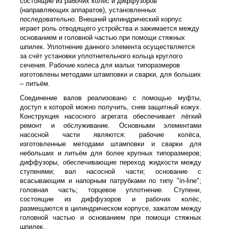
состоящие из рабочих колёс и диффузоров
(направляющих аппаратов), установленных
последовательно. Внешний цилиндрический корпус
играет роль отводящего устройства и зажимается между
основанием и головной частью при помощи стяжных
шпилек. Уплотнение данного элемента осуществляется
за счёт установки уплотнительного кольца круглого
сечения. Рабочие колеса для малых типоразмеров
изготовлены методами штамповки и сварки, для больших
– литьём.
Соединение валов реализовано с помощью муфты,
доступ к которой можно получить, сняв защитный кожух.
Конструкция насосного агрегата обеспечивает лёгкий
ремонт и обслуживание. Основными элементами
насосной части являются: рабочие колёса,
изготовленные методами штамповки и сварки для
небольших и литьём для более крупных типоразмеров;
диффузоры, обеспечивающие переход жидкости между
ступенями; вал насосной части; основание с
всасывающим и напорным патрубками по типу "in-line";
головная часть; торцевое уплотнение. Ступени,
состоящие из диффузоров и рабочих колёс,
размещаются в цилиндрическом корпусе, зажатом между
головной частью и основанием при помощи стяжных
шпилек.