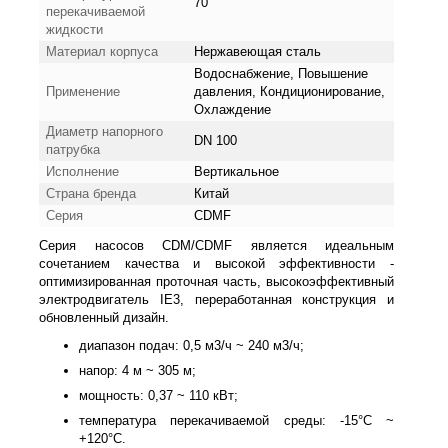
70
перекачиваемой
жидкости
Материал корпуса
Нержавеющая сталь
Водоснабжение, Повышение
Применение
давления, Кондиционирование,
Охлаждение
Диаметр напорного
DN 100
патрубка
Исполнение
Вертикальное
Страна бренда
Китай
Серия
CDMF
Серия насосов CDM/CDMF является идеальным
сочетанием качества и высокой эффективности -
оптимизированная проточная часть, высокоэффективный
электродвигатель IE3, переработанная конструкция и
обновленный дизайн.
диапазон подач: 0,5 м3/ч ~ 240 м3/ч;
напор: 4 м ~ 305 м;
мощность: 0,37 ~ 110 кВт;
температура перекачиваемой среды: -15°С ~
+120°С.