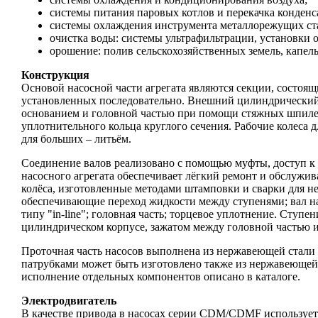
системы питания паровых котлов и перекачка конденс
системы охлаждения инструмента металлорежущих стан
очистка воды: системы ультрафильтрации, установки 
орошение: полив сельскохозяйственных земель, капел
Конструкция
Основой насосной части агрегата являются секции, состоящ
установленных последовательно. Внешний цилиндрический 
основанием и головной частью при помощи стяжных шпилек.
уплотнительного кольца круглого сечения. Рабочие колеса
для больших – литьём.
Соединение валов реализовано с помощью муфты, доступ к
насосного агрегата обеспечивает лёгкий ремонт и обслужи
колёса, изготовленные методами штамповки и сварки для н
обеспечивающие переход жидкости между ступенями; вал н
типу "in-line"; головная часть; торцевое уплотнение. Ступе
цилиндрическом корпусе, зажатом между головной частью
Проточная часть насосов выполнена из нержавеющей стали
патрубками может быть изготовлено также из нержавеющей
исполнение отдельных компонентов описано в каталоге.
Электродвигатель
В качестве привода в насосах серии CDM/CDMF использует