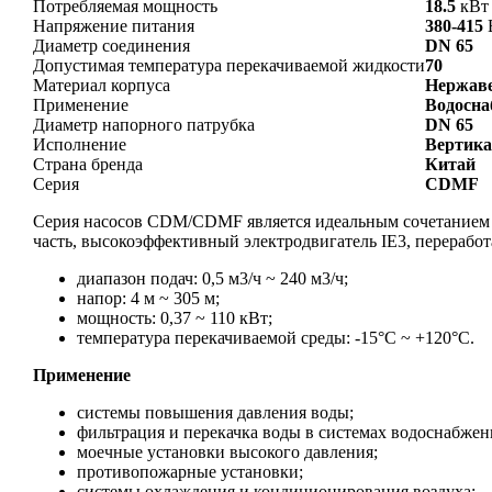
Потребляемая мощность
18.5
кВт
Напряжение питания
380-415
Диаметр соединения
DN 65
Допустимая температура перекачиваемой жидкости
70
Материал корпуса
Нержав
Применение
Водосна
Диаметр напорного патрубка
DN 65
Исполнение
Вертика
Страна бренда
Китай
Серия
CDMF
Серия насосов CDM/CDMF является идеальным сочетанием к
часть, высокоэффективный электродвигатель IE3, перерабо
диапазон подач: 0,5 м3/ч ~ 240 м3/ч;
напор: 4 м ~ 305 м;
мощность: 0,37 ~ 110 кВт;
температура перекачиваемой среды: -15°С ~ +120°С.
Применение
системы повышения давления воды;
фильтрация и перекачка воды в системах водоснабжен
моечные установки высокого давления;
противопожарные установки;
системы охлаждения и кондиционирования воздуха;