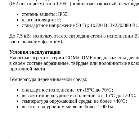
(IE2 по запросу) типа TEFC (полностью закрытый электрод
степень защиты: IP55;
класс изоляции: F;
стандартное напряжение 50 Гц: 1х220 В; 3x220/380 В; 
До 7,5 кВт используются электродвигатели в исполнении B1
лап с большим фланцем).
Условия эксплуатации
Насосные агрегаты серии CDM/CDMF предназначены для пе
в своём составе абразивные, твёрдые или волокнистые вклю
проточной части.
Температура перекачиваемой среды:
стандартное исполнение: от -15ºС до 70ºС;
высокотемпературное исполнение: от -15ºС до 120ºС.
температура окружающей среды: не более +40ºС;
высота над уровнем моря: не более 1 000 м.