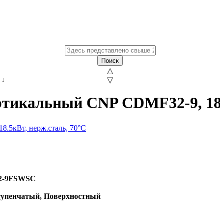
Поиск
△
↓
▽
тикальный CNP CDMF32-9, 18.
2-9FSWSC
упенчатый, Поверхностный