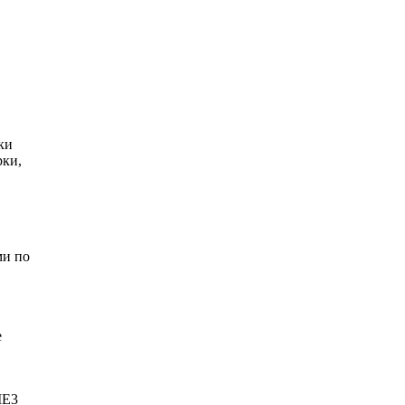
ки
рки,
,
ми по
е
IE3