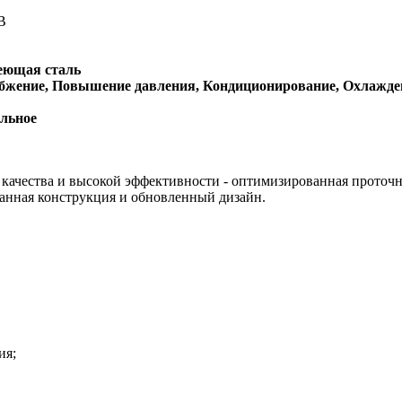
В
еющая сталь
бжение, Повышение давления, Кондиционирование, Охлажде
льное
ачества и высокой эффективности - оптимизированная проточн
танная конструкция и обновленный дизайн.
ия;