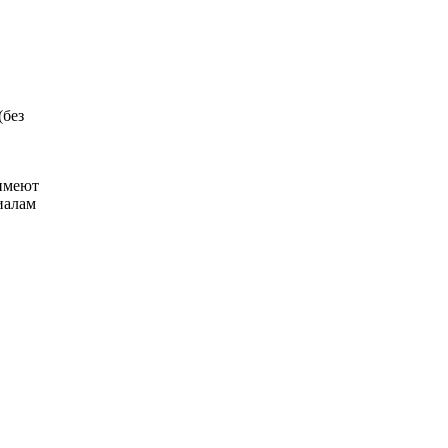
(без
имеют
иалам