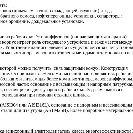
ата;
ков (подача смазочно-охлаждающей эмульсии) и т.д.;
обратного осмоса, нефтеперегонные установки, сепараторы;
ьное орошение, дождевальные установки.
ие из рабочих колёс и диффузоров (направляющих аппаратов),
корпус играет роль отводящего устройства и зажимается между
 Уплотнение данного элемента осуществляется за счёт установ
 для малых типоразмеров изготовлены методами штамповки и сва
 которой можно получить, сняв защитный кожух. Конструкция
вание. Основными элементами насосной части являются: рабочие
ебольших и литьём для более крупных типоразмеров; диффузоры
асосной части; основание с всасывающим и напорным патрубка
ни, состоящие из диффузоров и рабочих колёс, размещаются в
 и основанием при помощи стяжных шпилек.
 (AISI304 или AISI316L), основание с напорным и всасывающим
 стали или из чугуна (ASTM25B). Более подробное материально
ся асинхронный электродвигатель класса энергоэффективности 