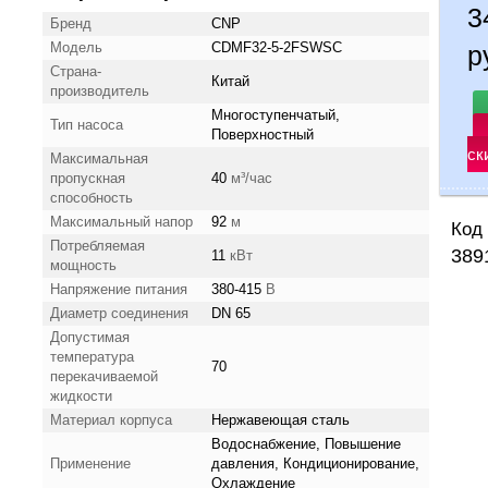
3
Бренд
CNP
Модель
CDMF32-5-2FSWSC
р
Страна-
Китай
производитель
Многоступенчатый,
Тип насоса
Поверхностный
ск
Максимальная
пропускная
40
м³/час
способность
Максимальный напор
92
м
Код 
Потребляемая
389
11
кВт
мощность
Напряжение питания
380-415
В
Диаметр соединения
DN 65
Допустимая
температура
70
перекачиваемой
жидкости
Материал корпуса
Нержавеющая сталь
Водоснабжение, Повышение
Применение
давления, Кондиционирование,
Охлаждение