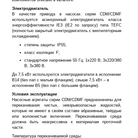
Электродвигатель
В качестве привода в насосах серии CDM/CDMF
используется асинхронный электродвигатель класса
энергоэффективности IE3 (IE2 по запросу) типа TEFC
(полностью закрытый электродвигатель с вентиляторным
охлаждением).
степень защиты: IP55;
класс изоляции: F;
стандартное напряжение 50 Гц: 1х220 В; 3x220/380
В; 3x380 В.
До 7,5 кВт используются электродвигатели в исполнении
B14 (без лап с малым фланцем); свыше 7,5 кВт – в
исполнении B5 (без лап с большим фланцем).
Условия эксплуатации
Насосные агрегаты серии CDM/CDMF предназначены для
перекачивания чистых, невзрывоопасных жидкостей,
которые не имеют в своём составе абразивные, твёрдые
или волокнистые включения. Перекачиваемая среда
должна быть неагрессивна к материалам проточной
части.
Температура перекачиваемой среды: