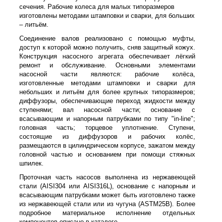
сечения. Рабочие колеса для малых типоразмеров
изготовлены методами штамповки и сварки, для больших
– литьём.
Соединение валов реализовано с помощью муфты,
доступ к которой можно получить, сняв защитный кожух.
Конструкция насосного агрегата обеспечивает лёгкий
ремонт и обслуживание. Основными элементами
насосной части являются: рабочие колёса,
изготовленные методами штамповки и сварки для
небольших и литьём для более крупных типоразмеров;
диффузоры, обеспечивающие переход жидкости между
ступенями; вал насосной части; основание с
всасывающим и напорным патрубками по типу "in-line";
головная часть; торцевое уплотнение. Ступени,
состоящие из диффузоров и рабочих колёс,
размещаются в цилиндрическом корпусе, зажатом между
головной частью и основанием при помощи стяжных
шпилек.
Проточная часть насосов выполнена из нержавеющей
стали (AISI304 или AISI316L), основание с напорным и
всасывающим патрубками может быть изготовлено также
из нержавеющей стали или из чугуна (ASTM25B). Более
подробное материальное исполнение отдельных
компонентов описано в каталоге.