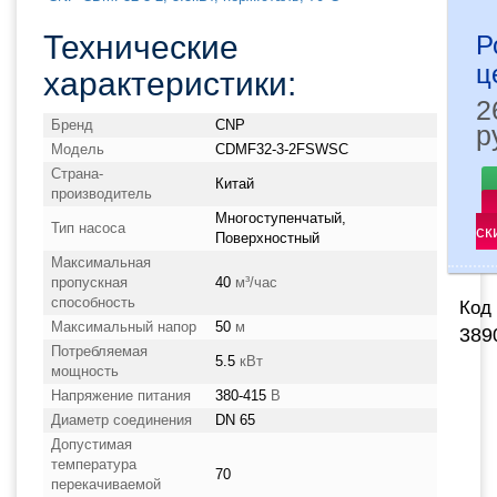
Технические
Р
ц
характеристики:
2
Бренд
CNP
р
Модель
CDMF32-3-2FSWSC
Страна-
Китай
производитель
Многоступенчатый,
Тип насоса
ск
Поверхностный
Максимальная
пропускная
40
м³/час
способность
Код 
Максимальный напор
50
м
389
Потребляемая
5.5
кВт
мощность
Напряжение питания
380-415
В
Диаметр соединения
DN 65
Допустимая
температура
70
перекачиваемой