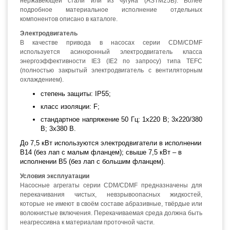
нержавеющей стали или из чугуна (ASTM25B). Более
подробное материальное исполнение отдельных
компонентов описано в каталоге.
Электродвигатель
В качестве привода в насосах серии CDM/CDMF
используется асинхронный электродвигатель класса
энергоэффективности IE3 (IE2 по запросу) типа TEFC
(полностью закрытый электродвигатель с вентиляторным
охлаждением).
степень защиты: IP55;
класс изоляции: F;
стандартное напряжение 50 Гц: 1х220 В; 3x220/380
В; 3x380 В.
До 7,5 кВт используются электродвигатели в исполнении
B14 (без лап с малым фланцем); свыше 7,5 кВт – в
исполнении B5 (без лап с большим фланцем).
Условия эксплуатации
Насосные агрегаты серии CDM/CDMF предназначены для
перекачивания чистых, невзрывоопасных жидкостей,
которые не имеют в своём составе абразивные, твёрдые или
волокнистые включения. Перекачиваемая среда должна быть
неагрессивна к материалам проточной части.