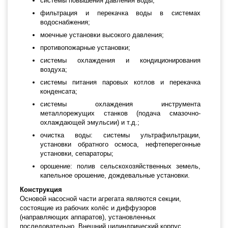
системы повышения давления воды;
фильтрация и перекачка воды в системах
водоснабжения;
моечные установки высокого давления;
противопожарные установки;
системы охлаждения и кондиционирования
воздуха;
системы питания паровых котлов и перекачка
конденсата;
системы охлаждения инструмента
металлорежущих станков (подача смазочно-
охлаждающей эмульсии) и т.д.;
очистка воды: системы ультрафильтрации,
установки обратного осмоса, нефтеперегонные
установки, сепараторы;
орошение: полив сельскохозяйственных земель,
капельное орошение, дождевальные установки.
Конструкция
Основой насосной части агрегата являются секции,
состоящие из рабочих колёс и диффузоров
(направляющих аппаратов), установленных
последовательно. Внешний цилиндрический корпус