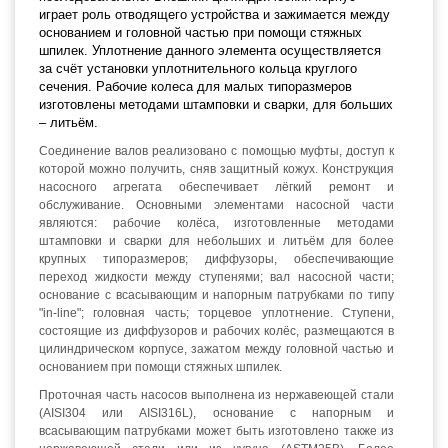
играет роль отводящего устройства и зажимается между
основанием и головной частью при помощи стяжных
шпилек. Уплотнение данного элемента осуществляется
за счёт установки уплотнительного кольца круглого
сечения. Рабочие колеса для малых типоразмеров
изготовлены методами штамповки и сварки, для больших
– литьём.
Соединение валов реализовано с помощью муфты, доступ к
которой можно получить, сняв защитный кожух. Конструкция
насосного агрегата обеспечивает лёгкий ремонт и
обслуживание. Основными элементами насосной части
являются: рабочие колёса, изготовленные методами
штамповки и сварки для небольших и литьём для более
крупных типоразмеров; диффузоры, обеспечивающие
переход жидкости между ступенями; вал насосной части;
основание с всасывающим и напорным патрубками по типу
"in-line"; головная часть; торцевое уплотнение. Ступени,
состоящие из диффузоров и рабочих колёс, размещаются в
цилиндрическом корпусе, зажатом между головной частью и
основанием при помощи стяжных шпилек.
Проточная часть насосов выполнена из нержавеющей стали
(AISI304 или AISI316L), основание с напорным и
всасывающим патрубками может быть изготовлено также из