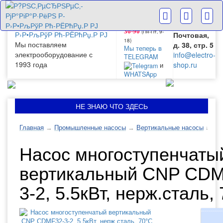
г. Москва
+7(499) 265-
28-63
ул.
+7(499) 265-
Большая
(Пн-Пт‚ 9-
36-90
Почтовая,
18)
Мы поставляем
д. 38, стр. 5
Мы теперь в
электрооборудование с
info@electro-
TELEGRAM
1993 года
shop.ru
и
WHATSApp
НЕ ЗНАЮ ЧТО ЗДЕСЬ
Главная
→
Промышленные насосы
→
Вертикальные насосы
↓
Насос многоступенчаты
вертикальный CNP CDM
3-2, 5.5кВт, нерж.сталь,