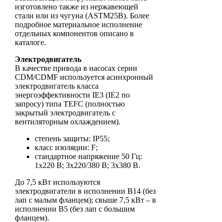
изготовлено также из нержавеющей
стали или из чугуна (ASTM25B). Более
подробное материальное исполнение
отдельных компонентов описано в
каталоге.
Электродвигатель
В качестве привода в насосах серии
CDM/CDMF используется асинхронный
электродвигатель класса
энергоэффективности IE3 (IE2 по
запросу) типа TEFC (полностью
закрытый электродвигатель с
вентиляторным охлаждением).
степень защиты: IP55;
класс изоляции: F;
стандартное напряжение 50 Гц:
1х220 В; 3x220/380 В; 3x380 В.
До 7,5 кВт используются
электродвигатели в исполнении B14 (без
лап с малым фланцем); свыше 7,5 кВт – в
исполнении B5 (без лап с большим
фланцем).