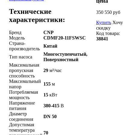
цена
Технические
350 550 руб
характеристики:
Купить
Хочу
скидку
Бренд
CNP
Код товара:
Модель
CDMF20-11FSWSC
38841
Страна-
Китай
производитель
Многоступенчатый,
Тип насоса
Поверхностный
Максимальная
пропускная
29
м³/час
способность
Максимальный
155
м
напор
Потребляемая
15
кВт
мощность
Напряжение
380-415
В
питания
Диаметр
DN 50
соединения
Допустимая
температура
70