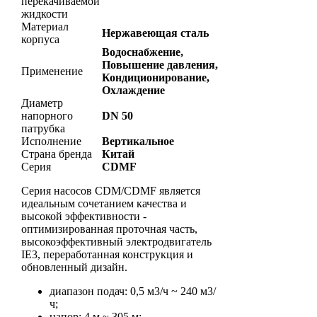
перекачиваемой
жидкости
Материал
Нержавеющая сталь
корпуса
Водоснабжение,
Повышение давления,
Применение
Кондиционирование,
Охлаждение
Диаметр
напорного
DN 50
патрубка
Исполнение
Вертикальное
Страна бренда
Китай
Серия
CDMF
Серия насосов CDM/CDMF является
идеальным сочетанием качества и
высокой эффективности -
оптимизированная проточная часть,
высокоэффективный электродвигатель
IE3, переработанная конструкция и
обновленный дизайн.
диапазон подач: 0,5 м3/ч ~ 240 м3/
ч;
напор: 4 м ~ 305 м;