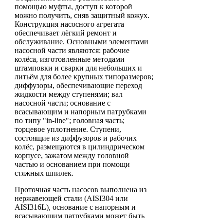
помощью муфты, доступ к которой
можно получить, сняв защитный кожух.
Конструкция насосного агрегата
обеспечивает лёгкий ремонт и
обслуживание. Основными элементами
насосной части являются: рабочие
колёса, изготовленные методами
штамповки и сварки для небольших и
литьём для более крупных типоразмеров;
диффузоры, обеспечивающие переход
жидкости между ступенями; вал
насосной части; основание с
всасывающим и напорным патрубками
по типу "in-line"; головная часть;
торцевое уплотнение. Ступени,
состоящие из диффузоров и рабочих
колёс, размещаются в цилиндрическом
корпусе, зажатом между головной
частью и основанием при помощи
стяжных шпилек.
Проточная часть насосов выполнена из
нержавеющей стали (AISI304 или
AISI316L), основание с напорным и
всасывающим патрубками может быть