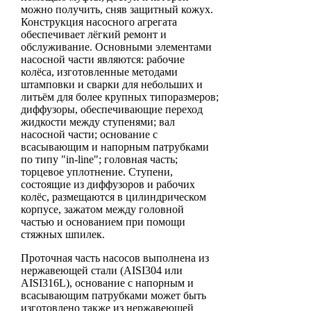
можно получить, сняв защитный кожух.
Конструкция насосного агрегата
обеспечивает лёгкий ремонт и
обслуживание. Основными элементами
насосной части являются: рабочие
колёса, изготовленные методами
штамповки и сварки для небольших и
литьём для более крупных типоразмеров;
диффузоры, обеспечивающие переход
жидкости между ступенями; вал
насосной части; основание с
всасывающим и напорным патрубками
по типу "in-line"; головная часть;
торцевое уплотнение. Ступени,
состоящие из диффузоров и рабочих
колёс, размещаются в цилиндрическом
корпусе, зажатом между головной
частью и основанием при помощи
стяжных шпилек.
Проточная часть насосов выполнена из
нержавеющей стали (AISI304 или
AISI316L), основание с напорным и
всасывающим патрубками может быть
изготовлено также из нержавеющей