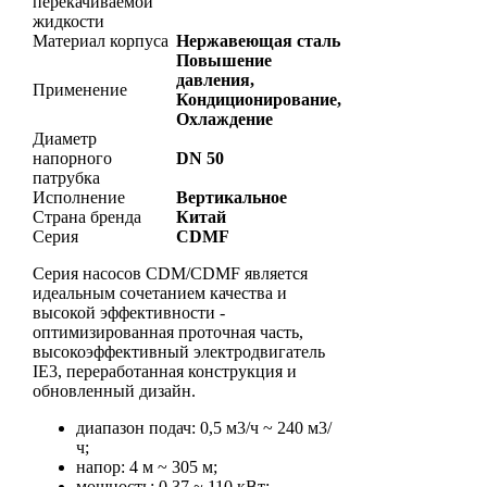
перекачиваемой
жидкости
Материал корпуса
Нержавеющая сталь
Повышение
давления,
Применение
Кондиционирование,
Охлаждение
Диаметр
напорного
DN 50
патрубка
Исполнение
Вертикальное
Страна бренда
Китай
Серия
CDMF
Серия насосов CDM/CDMF является
идеальным сочетанием качества и
высокой эффективности -
оптимизированная проточная часть,
высокоэффективный электродвигатель
IE3, переработанная конструкция и
обновленный дизайн.
диапазон подач: 0,5 м3/ч ~ 240 м3/
ч;
напор: 4 м ~ 305 м;
мощность: 0,37 ~ 110 кВт;