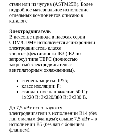
стали или из чугуна (ASTM25B). Более
подробное материальное исполнение
отдельных компонентов описано в
каталоге.
Электродвигатель
В качестве привода в насосах серии
CDM/CDMF используется асинхронный
электродвигатель класса
энергоэффективности IE3 (IE2 по
запросу) типа TEFC (полностью
закрытый электродвигатель с
вентиляторным охлаждением).
степень защиты: IP55;
класс изоляции: F;
стандартное напряжение 50 Гц:
1х220 В; 3x220/380 В; 3x380 В.
До 7,5 кВт используются
электродвигатели в исполнении B14 (без
лап с малым фланцем); свыше 7,5 кВт – в
исполнении B5 (без лап с большим
фланцем).