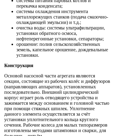
системы питания паровых котлов и
перекачка конденсата;
системы охлаждения инструмента
металлорежущих станков (подача смазочно-
охлаждающей эмульсии) и т.д.;
очистка воды: системы ультрафильтрации,
установки обратного осмоса,
нефтеперегонные установки, сепараторы;
орошение: полив сельскохозяйственных
земель, капельное орошение, дождевальные
установки.
Конструкция
Основой насосной части агрегата являются
секции, состоящие из рабочих колёс и диффузоров
(направляющих аппаратов), установленных
последовательно. Внешний цилиндрический
корпус играет роль отводящего устройства и
зажимается между основанием и головной частью
при помощи стяжных шпилек. Уплотнение
данного элемента осуществляется за счёт
установки уплотнительного кольца круглого
сечения. Рабочие колеса для малых типоразмеров
изготовлены методами штамповки и сварки, для
больших – литьём.