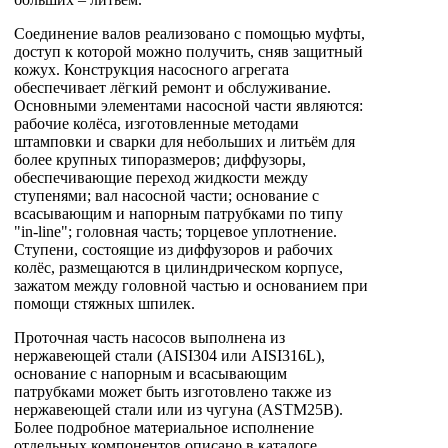
Соединение валов реализовано с помощью муфты,
доступ к которой можно получить, сняв защитный
кожух. Конструкция насосного агрегата
обеспечивает лёгкий ремонт и обслуживание.
Основными элементами насосной части являются:
рабочие колёса, изготовленные методами
штамповки и сварки для небольших и литьём для
более крупных типоразмеров; диффузоры,
обеспечивающие переход жидкости между
ступенями; вал насосной части; основание с
всасывающим и напорным патрубками по типу
"in-line"; головная часть; торцевое уплотнение.
Ступени, состоящие из диффузоров и рабочих
колёс, размещаются в цилиндрическом корпусе,
зажатом между головной частью и основанием при
помощи стяжных шпилек.
Проточная часть насосов выполнена из
нержавеющей стали (AISI304 или AISI316L),
основание с напорным и всасывающим
патрубками может быть изготовлено также из
нержавеющей стали или из чугуна (ASTM25B).
Более подробное материальное исполнение
отдельных компонентов описано в каталоге.