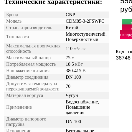
558
Технические характеристики:
ру
Бренд
CNP
Модель
CDM85-3-2FSWPC
Страна-производитель
Китай
Многоступенчатый,
скидк
Тип насоса
Поверхностный
Максимальная пропускная
110
м³/час
способность
Код то
38746
Максимальный напор
75
м
Потребляемая мощность
18.5
кВт
Напряжение питания
380-415
В
Диаметр соединения
DN 100
Допустимая температура
70
перекачиваемой жидкости
Материал корпуса
Чугун
Водоснабжение,
Применение
Повышение
давления
Диаметр напорного
DN 100
патрубка
Исполнение
Вертикальное