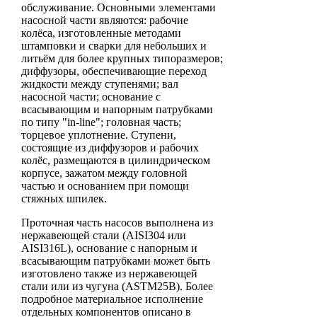
обслуживание. Основными элементами
насосной части являются: рабочие
колёса, изготовленные методами
штамповки и сварки для небольших и
литьём для более крупных типоразмеров;
диффузоры, обеспечивающие переход
жидкости между ступенями; вал
насосной части; основание с
всасывающим и напорным патрубками
по типу "in-line"; головная часть;
торцевое уплотнение. Ступени,
состоящие из диффузоров и рабочих
колёс, размещаются в цилиндрическом
корпусе, зажатом между головной
частью и основанием при помощи
стяжных шпилек.
Проточная часть насосов выполнена из
нержавеющей стали (AISI304 или
AISI316L), основание с напорным и
всасывающим патрубками может быть
изготовлено также из нержавеющей
стали или из чугуна (ASTM25B). Более
подробное материальное исполнение
отдельных компонентов описано в