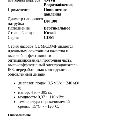
Материал корпуса
Чугун
Водоснабжение,
Применение
Повышение
давления
Диаметр напорного
DN 100
патрубка
Исполнение
Вертикальное
Страна бренда
Китай
Серия
CDM
Серия насосов CDM/CDMF является
идеальным сочетанием качества и
высокой эффективности -
оптимизированная проточная часть,
высокоэффективный электродвигатель
IE3, переработанная конструкция и
обновленный дизайн.
диапазон подач: 0,5 м3/ч ~ 240 м3/
ч;
напор: 4 м ~ 305 м;
мощность: 0,37 ~ 110 кВт;
температура перекачиваемой
среды: -15°С ~ +120°С.
Применение