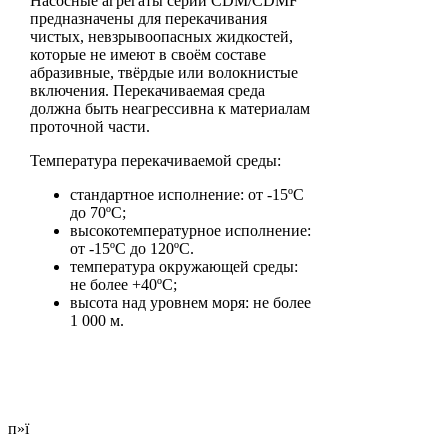
Насосные агрегаты серии CDM/CDMF
предназначены для перекачивания
чистых, невзрывоопасных жидкостей,
которые не имеют в своём составе
абразивные, твёрдые или волокнистые
включения. Перекачиваемая среда
должна быть неагрессивна к материалам
проточной части.
Температура перекачиваемой среды:
стандартное исполнение: от -15ºС
до 70ºС;
высокотемпературное исполнение:
от -15ºС до 120ºС.
температура окружающей среды:
не более +40ºС;
высота над уровнем моря: не более
1 000 м.
п»ї