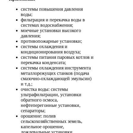
системы повышения давления
воды;
фильтрация и перекачка воды в
системах водоснабжения;
моечные установки высокого
давления;
противопожарные установки;
системы охлаждения и
кондиционирования воздуха;
системы питания паровых котлов и
перекачка конденсата;
системы охлаждения инструмента
металлорежущих станков (подача
смазочно-охлаждающей эмульсии)
и т.д.;
очистка воды: системы
ультрафильтрации, установки
обратного осмоса,
нефтеперегонные установки,
сепараторы;
орошение: полив
сельскохозяйственных земель,
капельное орошение,
дождевальные установки.