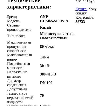
Технические
678 779 руб
характеристики:
Купить
Хочу
скидку
Бренд
CNP
Код товара:
Модель
CDM65-5FSWPC
38733
Страна-
Китай
производитель
Многоступенчатый,
Тип насоса
Поверхностный
Максимальная
пропускная
80
м³/час
способность
Максимальный
146
м
напор
Потребляемая
30
кВт
мощность
Напряжение
380-415
В
питания
Диаметр
DN 100
соединения
Допустимая
температура
70
перекачиваемой
жидкости