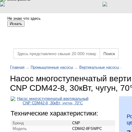
Не знаю что здесь
Искать
Каталог товаров
Поиск
Главная
→
Промышленные насосы
→
Вертикальные насосы
↓
Насос многоступенчатый верт
CNP CDM42-8, 30кВт, чугун, 70
Технические характеристики:
Р
ц
Бренд
CNP
Модель
CDM42-8FSWPC