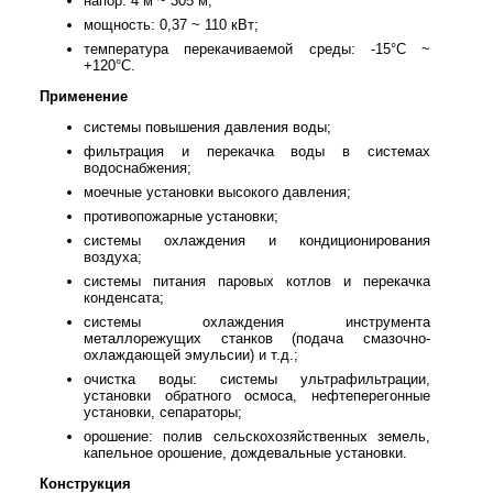
напор: 4 м ~ 305 м;
мощность: 0,37 ~ 110 кВт;
температура перекачиваемой среды: -15°С ~
+120°С.
Применение
системы повышения давления воды;
фильтрация и перекачка воды в системах
водоснабжения;
моечные установки высокого давления;
противопожарные установки;
системы охлаждения и кондиционирования
воздуха;
системы питания паровых котлов и перекачка
конденсата;
системы охлаждения инструмента
металлорежущих станков (подача смазочно-
охлаждающей эмульсии) и т.д.;
очистка воды: системы ультрафильтрации,
установки обратного осмоса, нефтеперегонные
установки, сепараторы;
орошение: полив сельскохозяйственных земель,
капельное орошение, дождевальные установки.
Конструкция