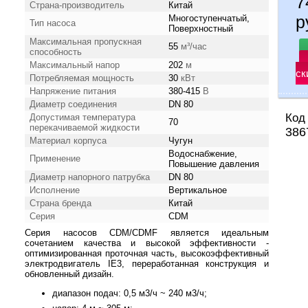
7
Страна-производитель
Китай
р
Многоступенчатый,
Тип насоса
Поверхностный
Максимальная пропускная
55
м³/час
способность
Максимальный напор
202
м
ск
Потребляемая мощность
30
кВт
Напряжение питания
380-415
В
Диаметр соединения
DN 80
Код
Допустимая температура
70
перекачиваемой жидкости
386
Материал корпуса
Чугун
Водоснабжение,
Применение
Повышение давления
Диаметр напорного патрубка
DN 80
Исполнение
Вертикальное
Страна бренда
Китай
Серия
CDM
Серия насосов CDM/CDMF является идеальным
сочетанием качества и высокой эффективности -
оптимизированная проточная часть, высокоэффективный
электродвигатель IE3, переработанная конструкция и
обновленный дизайн.
диапазон подач: 0,5 м3/ч ~ 240 м3/ч;