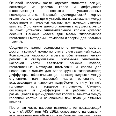
Основой насосной части агрегата являются секции,
состоящие из рабочих колёс и диффузоров
(направляющих аппаратов), установленных
последовательно. Внешний цилиндрический корпус
играет роль отводящего устройства и зажимается между
основанием и головной частью при помощи стяжных
шпилек. Уплотнение данного элемента осуществляется
за счёт установки уплотнительного кольца круглого
сечения. Рабочие колеса для малых типоразмеров
изготовлены методами штамповки и сварки, для больших
– литьём.
Соединение валов реализовано с помощью муфты,
доступ к которой можно получить, сняв защитный кожух.
Конструкция насосного агрегата обеспечивает лёгкий
ремонт и обслуживание. Основными элементами
насосной части являются: рабочие колёса,
изготовленные методами штамповки и сварки для
небольших и литьём для более крупных типоразмеров;
диффузоры, обеспечивающие переход жидкости между
ступенями; вал насосной части; основание с
всасывающим и напорным патрубками по типу "in-line";
головная часть; торцевое уплотнение. Ступени,
состоящие из диффузоров и рабочих колёс,
размещаются в цилиндрическом корпусе, зажатом между
головной частью и основанием при помощи стяжных
шпилек.
Проточная часть насосов выполнена из нержавеющей
стали (AISI304 или AISI316L), основание с напорным и
всасывающим патрубками может быть изготовлено также