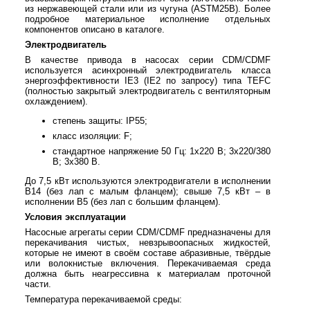
из нержавеющей стали или из чугуна (ASTM25B). Более
подробное материальное исполнение отдельных
компонентов описано в каталоге.
Электродвигатель
В качестве привода в насосах серии CDM/CDMF
используется асинхронный электродвигатель класса
энергоэффективности IE3 (IE2 по запросу) типа TEFC
(полностью закрытый электродвигатель с вентиляторным
охлаждением).
степень защиты: IP55;
класс изоляции: F;
стандартное напряжение 50 Гц: 1х220 В; 3x220/380
В; 3x380 В.
До 7,5 кВт используются электродвигатели в исполнении
B14 (без лап с малым фланцем); свыше 7,5 кВт – в
исполнении B5 (без лап с большим фланцем).
Условия эксплуатации
Насосные агрегаты серии CDM/CDMF предназначены для
перекачивания чистых, невзрывоопасных жидкостей,
которые не имеют в своём составе абразивные, твёрдые
или волокнистые включения. Перекачиваемая среда
должна быть неагрессивна к материалам проточной
части.
Температура перекачиваемой среды: