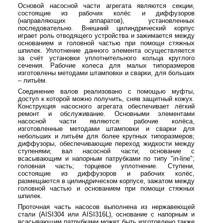
Основой насосной части агрегата являются секции,
состоящие из рабочих колёс и диффузоров
(направляющих аппаратов), установленных
последовательно. Внешний цилиндрический корпус
играет роль отводящего устройства и зажимается между
основанием и головной частью при помощи стяжных
шпилек. Уплотнение данного элемента осуществляется
за счёт установки уплотнительного кольца круглого
сечения. Рабочие колеса для малых типоразмеров
изготовлены методами штамповки и сварки, для больших
– литьём.
Соединение валов реализовано с помощью муфты,
доступ к которой можно получить, сняв защитный кожух.
Конструкция насосного агрегата обеспечивает лёгкий
ремонт и обслуживание. Основными элементами
насосной части являются: рабочие колёса,
изготовленные методами штамповки и сварки для
небольших и литьём для более крупных типоразмеров;
диффузоры, обеспечивающие переход жидкости между
ступенями; вал насосной части; основание с
всасывающим и напорным патрубками по типу "in-line";
головная часть; торцевое уплотнение. Ступени,
состоящие из диффузоров и рабочих колёс,
размещаются в цилиндрическом корпусе, зажатом между
головной частью и основанием при помощи стяжных
шпилек.
Проточная часть насосов выполнена из нержавеющей
стали (AISI304 или AISI316L), основание с напорным и
всасывающим патрубками может быть изготовлено также