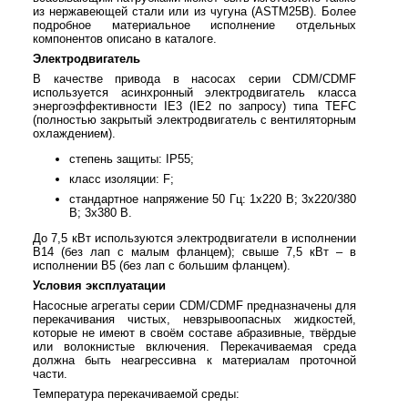
из нержавеющей стали или из чугуна (ASTM25B). Более
подробное материальное исполнение отдельных
компонентов описано в каталоге.
Электродвигатель
В качестве привода в насосах серии CDM/CDMF
используется асинхронный электродвигатель класса
энергоэффективности IE3 (IE2 по запросу) типа TEFC
(полностью закрытый электродвигатель с вентиляторным
охлаждением).
степень защиты: IP55;
класс изоляции: F;
стандартное напряжение 50 Гц: 1х220 В; 3x220/380
В; 3x380 В.
До 7,5 кВт используются электродвигатели в исполнении
B14 (без лап с малым фланцем); свыше 7,5 кВт – в
исполнении B5 (без лап с большим фланцем).
Условия эксплуатации
Насосные агрегаты серии CDM/CDMF предназначены для
перекачивания чистых, невзрывоопасных жидкостей,
которые не имеют в своём составе абразивные, твёрдые
или волокнистые включения. Перекачиваемая среда
должна быть неагрессивна к материалам проточной
части.
Температура перекачиваемой среды: