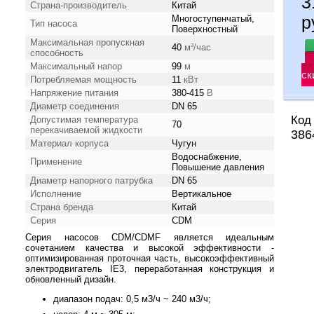
3
Страна-производитель
Китай
р
Многоступенчатый,
Тип насоса
Поверхностный
Максимальная пропускная
40
м³/час
способность
Максимальный напор
99
м
ск
Потребляемая мощность
11
кВт
Напряжение питания
380-415
В
Диаметр соединения
DN 65
Код
Допустимая температура
70
перекачиваемой жидкости
386
Материал корпуса
Чугун
Водоснабжение,
Применение
Повышение давления
Диаметр напорного патрубка
DN 65
Исполнение
Вертикальное
Страна бренда
Китай
Серия
CDM
Серия насосов CDM/CDMF является идеальным
сочетанием качества и высокой эффективности -
оптимизированная проточная часть, высокоэффективный
электродвигатель IE3, переработанная конструкция и
обновленный дизайн.
диапазон подач: 0,5 м3/ч ~ 240 м3/ч;