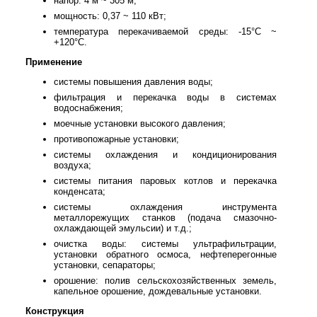
напор: 4 м ~ 305 м;
мощность: 0,37 ~ 110 кВт;
температура перекачиваемой среды: -15°С ~
+120°С.
Применение
системы повышения давления воды;
фильтрация и перекачка воды в системах
водоснабжения;
моечные установки высокого давления;
противопожарные установки;
системы охлаждения и кондиционирования
воздуха;
системы питания паровых котлов и перекачка
конденсата;
системы охлаждения инструмента
металлорежущих станков (подача смазочно-
охлаждающей эмульсии) и т.д.;
очистка воды: системы ультрафильтрации,
установки обратного осмоса, нефтеперегонные
установки, сепараторы;
орошение: полив сельскохозяйственных земель,
капельное орошение, дождевальные установки.
Конструкция