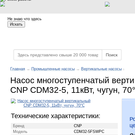
Не знаю что здесь
Искать
Каталог товаров
Поиск
Главная
→
Промышленные насосы
→
Вертикальные насосы
↓
Насос многоступенчатый верт
CNP CDM32-5, 11кВт, чугун, 70
Технические характеристики:
Р
ц
Бренд
CNP
Модель
CDM32-5FSWPC