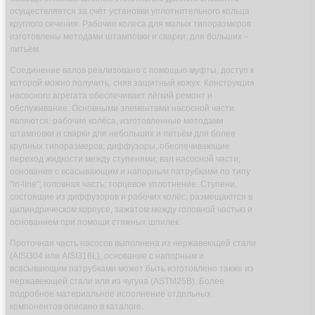
осуществляется за счёт установки уплотнительного кольца
круглого сечения. Рабочие колеса для малых типоразмеров
изготовлены методами штамповки и сварки, для больших –
литьём.
Соединение валов реализовано с помощью муфты, доступ к
которой можно получить, сняв защитный кожух. Конструкция
насосного агрегата обеспечивает лёгкий ремонт и
обслуживание. Основными элементами насосной части
являются: рабочие колёса, изготовленные методами
штамповки и сварки для небольших и литьём для более
крупных типоразмеров; диффузоры, обеспечивающие
переход жидкости между ступенями; вал насосной части;
основание с всасывающим и напорным патрубками по типу
"in-line"; головная часть; торцевое уплотнение. Ступени,
состоящие из диффузоров и рабочих колёс, размещаются в
цилиндрическом корпусе, зажатом между головной частью и
основанием при помощи стяжных шпилек.
Проточная часть насосов выполнена из нержавеющей стали
(AISI304 или AISI316L), основание с напорным и
всасывающим патрубками может быть изготовлено также из
нержавеющей стали или из чугуна (ASTM25B). Более
подробное материальное исполнение отдельных
компонентов описано в каталоге.