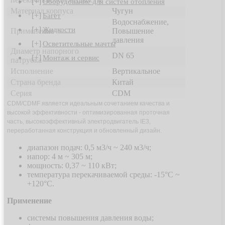
[+]
Оборудование для систем отопления
Материал корпуса
Чугун
[+]
Багет
Водоснабжение,
[+]
Жидкости
Применение
Повышение
давления
[+]
Осветительные мачты
Диаметр напорного
DN 65
[+]
Монтаж и сервис
патрубка
Исполнение
Вертикальное
Страна бренда
Китай
Серия
CDM
CDM/CDMF является идеальным сочетанием качества и
высокой эффективности - оптимизированная проточная
часть, высокоэффективный электродвигатель IE3,
переработанная конструкция и обновленный дизайн.
диапазон подач: 0,5 м3/ч ~ 240 м3/ч;
напор: 4 м ~ 305 м;
мощность: 0,37 ~ 110 кВт;
температура перекачиваемой среды: -15°С ~
+120°С.
Применение
системы повышения давления воды;