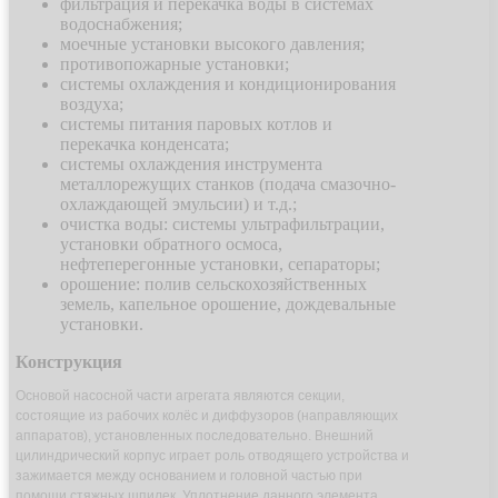
фильтрация и перекачка воды в системах
водоснабжения;
моечные установки высокого давления;
противопожарные установки;
системы охлаждения и кондиционирования
воздуха;
системы питания паровых котлов и
перекачка конденсата;
системы охлаждения инструмента
металлорежущих станков (подача смазочно-
охлаждающей эмульсии) и т.д.;
очистка воды: системы ультрафильтрации,
установки обратного осмоса,
нефтеперегонные установки, сепараторы;
орошение: полив сельскохозяйственных
земель, капельное орошение, дождевальные
установки.
Конструкция
Основой насосной части агрегата являются секции,
состоящие из рабочих колёс и диффузоров (направляющих
аппаратов), установленных последовательно. Внешний
цилиндрический корпус играет роль отводящего устройства и
зажимается между основанием и головной частью при
помощи стяжных шпилек. Уплотнение данного элемента