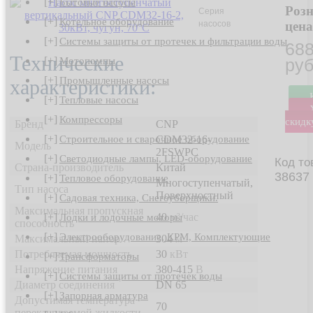
[+]
Бытовые насосы
Роз
Серия
[+]
Котельное оборудование
насосов
цена
[+]
Системы защиты от протечек и фильтрации воды
688
Технические
[+]
ру
Мотопомпы
[+]
Промышленные насосы
характеристики:
[+]
Тепловые насосы
[+]
Компрессоры
скидк
Бренд
CNP
[+]
CDM32-16-
Строительное и сварочное оборудование
Модель
2FSWPC
[+]
Светодиодные лампы, LED-оборудование
Код то
Страна-производитель
Китай
38637
[+]
Тепловое оборудование
Многоступенчатый,
Тип насоса
Поверхностный
[+]
Садовая техника, Снегоуборщики.
Максимальная пропускная
40
м³/час
[+]
Лодки и лодочные моторы
способность
[+]
Электрооборудование, КРМ, Комплектующие
Максимальный напор
304
м
Потребляемая мощность
30
кВт
[+]
Трансформаторы
Напряжение питания
380-415
В
[+]
Системы защиты от протечек воды
Диаметр соединения
DN 65
[+]
Запорная арматура
Допустимая температура
70
перекачиваемой жидкости