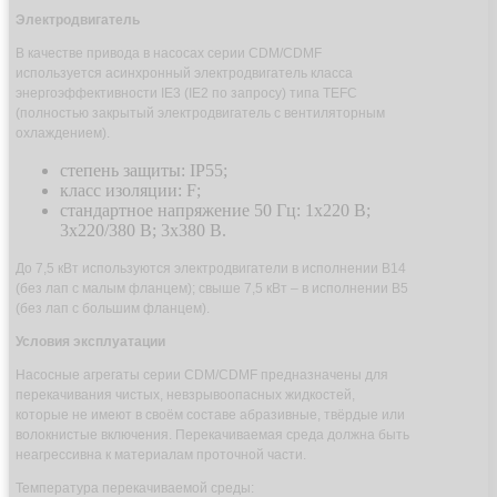
Электродвигатель
В качестве привода в насосах серии CDM/CDMF
используется асинхронный электродвигатель класса
энергоэффективности IE3 (IE2 по запросу) типа TEFC
(полностью закрытый электродвигатель с вентиляторным
охлаждением).
степень защиты: IP55;
класс изоляции: F;
стандартное напряжение 50 Гц: 1х220 В;
3x220/380 В; 3x380 В.
До 7,5 кВт используются электродвигатели в исполнении B14
(без лап с малым фланцем); свыше 7,5 кВт – в исполнении B5
(без лап с большим фланцем).
Условия эксплуатации
Насосные агрегаты серии CDM/CDMF предназначены для
перекачивания чистых, невзрывоопасных жидкостей,
которые не имеют в своём составе абразивные, твёрдые или
волокнистые включения. Перекачиваемая среда должна быть
неагрессивна к материалам проточной части.
Температура перекачиваемой среды: