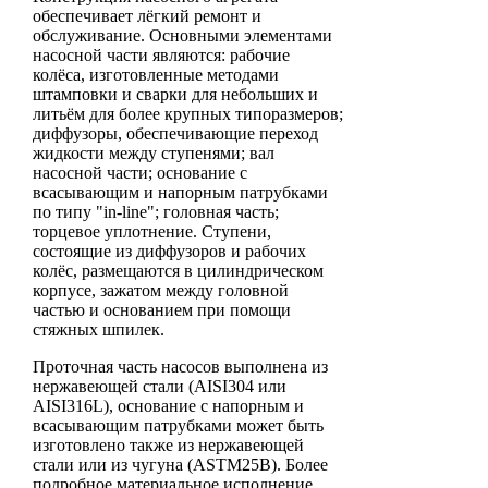
обеспечивает лёгкий ремонт и
обслуживание. Основными элементами
насосной части являются: рабочие
колёса, изготовленные методами
штамповки и сварки для небольших и
литьём для более крупных типоразмеров;
диффузоры, обеспечивающие переход
жидкости между ступенями; вал
насосной части; основание с
всасывающим и напорным патрубками
по типу "in-line"; головная часть;
торцевое уплотнение. Ступени,
состоящие из диффузоров и рабочих
колёс, размещаются в цилиндрическом
корпусе, зажатом между головной
частью и основанием при помощи
стяжных шпилек.
Проточная часть насосов выполнена из
нержавеющей стали (AISI304 или
AISI316L), основание с напорным и
всасывающим патрубками может быть
изготовлено также из нержавеющей
стали или из чугуна (ASTM25B). Более
подробное материальное исполнение