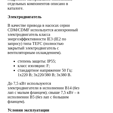
отдельных компонентов описано в
каталоге.
Электродвигатель
В качестве привода в насосах серии
CDM/CDMF используется асинхронный
электродвигатель класса
энергоэффективности IE3 (IE2 по
запросу) типа TEFC (полностью
закрытый электродвигатель с
вентиляторным охлаждением).
степень защиты: IP55;
класс изоляции: F;
стандартное напряжение 50 Гц:
1х220 В; 3x220/380 В; 3x380 В.
До 7,5 кВт используются
электродвигатели в исполнении B14 (без
лап с малым фланцем); свыше 7,5 кВт – в
исполнении B5 (без лап с большим
фланцем).
Условия эксплуатации