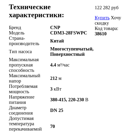
Технические
122 282 руб
характеристики:
Купить
Хочу
скидку
Бренд
CNP
Код товара:
Модель
CDM3-28FSWPC
38610
Страна-
Китай
производитель
Многоступенчатый,
Тип насоса
Поверхностный
Максимальная
пропускная
4.4
м³/час
способность
Максимальный
212
м
напор
Потребляемая
3
кВт
мощность
Напряжение
380-415, 220-230
В
питания
Диаметр
DN 25
соединения
Допустимая
температура
70
перекачиваемой