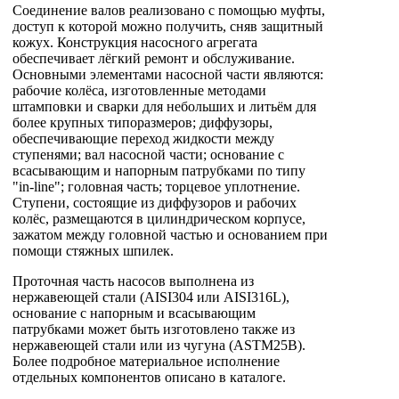
Соединение валов реализовано с помощью муфты,
доступ к которой можно получить, сняв защитный
кожух. Конструкция насосного агрегата
обеспечивает лёгкий ремонт и обслуживание.
Основными элементами насосной части являются:
рабочие колёса, изготовленные методами
штамповки и сварки для небольших и литьём для
более крупных типоразмеров; диффузоры,
обеспечивающие переход жидкости между
ступенями; вал насосной части; основание с
всасывающим и напорным патрубками по типу
"in-line"; головная часть; торцевое уплотнение.
Ступени, состоящие из диффузоров и рабочих
колёс, размещаются в цилиндрическом корпусе,
зажатом между головной частью и основанием при
помощи стяжных шпилек.
Проточная часть насосов выполнена из
нержавеющей стали (AISI304 или AISI316L),
основание с напорным и всасывающим
патрубками может быть изготовлено также из
нержавеющей стали или из чугуна (ASTM25B).
Более подробное материальное исполнение
отдельных компонентов описано в каталоге.