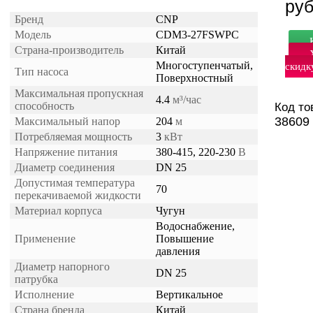
ру
Бренд
CNP
Модель
CDM3-27FSWPC
Страна-производитель
Китай
Многоступенчатый,
скидк
Тип насоса
Поверхностный
Максимальная пропускная
4.4
м³/час
способность
Код то
38609
Максимальный напор
204
м
Потребляемая мощность
3
кВт
Напряжение питания
380-415, 220-230
В
Диаметр соединения
DN 25
Допустимая температура
70
перекачиваемой жидкости
Материал корпуса
Чугун
Водоснабжение,
Применение
Повышение
давления
Диаметр напорного
DN 25
патрубка
Исполнение
Вертикальное
Страна бренда
Китай