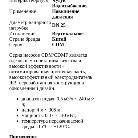
Материал корпуса
Чугун
Водоснабжение,
Применение
Повышение
давления
Диаметр напорного
DN 25
патрубка
Исполнение
Вертикальное
Страна бренда
Китай
Серия
CDM
Серия насосов CDM/CDMF является
идеальным сочетанием качества и
высокой эффективности -
оптимизированная проточная часть,
высокоэффективный электродвигатель
IE3, переработанная конструкция и
обновленный дизайн.
диапазон подач: 0,5 м3/ч ~ 240 м3/
ч;
напор: 4 м ~ 305 м;
мощность: 0,37 ~ 110 кВт;
температура перекачиваемой
среды: -15°С ~ +120°С.
Применение