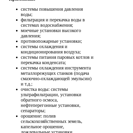
системы повышения давления
воды;
фильтрация и перекачка воды в
системах водоснабжения;
моечные установки высокого
давления;
противопожарные установки;
системы охлаждения и
кондиционирования воздуха;
системы питания паровых котлов и
перекачка конденсата;
системы охлаждения инструмента
металлорежущих станков (подача
смазочно-охлаждающей эмульсии)
и т.д.;
очистка воды: системы
ультрафильтрации, установки
обратного осмоса,
нефтеперегонные установки,
сепараторы;
орошение: полив
сельскохозяйственных земель,
капельное орошение,
дождевальные установки.