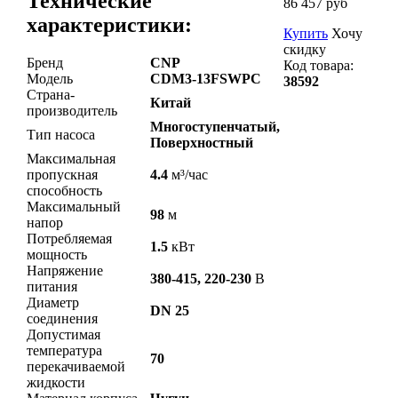
Технические
86 457 руб
характеристики:
Купить
Хочу
скидку
Бренд
CNP
Код товара:
Модель
CDM3-13FSWPC
38592
Страна-
Китай
производитель
Многоступенчатый,
Тип насоса
Поверхностный
Максимальная
пропускная
4.4
м³/час
способность
Максимальный
98
м
напор
Потребляемая
1.5
кВт
мощность
Напряжение
380-415, 220-230
В
питания
Диаметр
DN 25
соединения
Допустимая
температура
70
перекачиваемой
жидкости