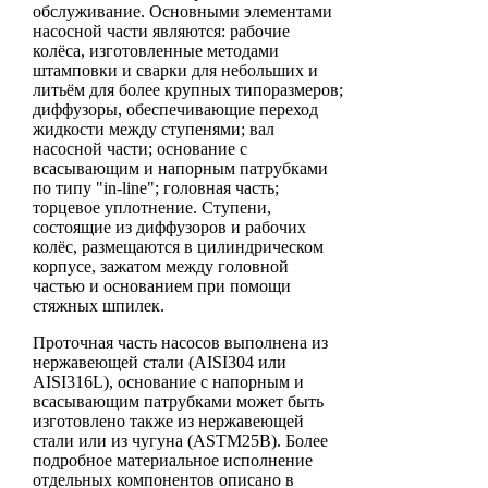
обслуживание. Основными элементами
насосной части являются: рабочие
колёса, изготовленные методами
штамповки и сварки для небольших и
литьём для более крупных типоразмеров;
диффузоры, обеспечивающие переход
жидкости между ступенями; вал
насосной части; основание с
всасывающим и напорным патрубками
по типу "in-line"; головная часть;
торцевое уплотнение. Ступени,
состоящие из диффузоров и рабочих
колёс, размещаются в цилиндрическом
корпусе, зажатом между головной
частью и основанием при помощи
стяжных шпилек.
Проточная часть насосов выполнена из
нержавеющей стали (AISI304 или
AISI316L), основание с напорным и
всасывающим патрубками может быть
изготовлено также из нержавеющей
стали или из чугуна (ASTM25B). Более
подробное материальное исполнение
отдельных компонентов описано в