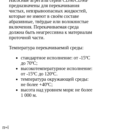
Насосные агрегаты серии CDM/CDMF
предназначены для перекачивания
чистых, невзрывоопасных жидкостей,
которые не имеют в своём составе
абразивные, твёрдые или волокнистые
включения. Перекачиваемая среда
должна быть неагрессивна к материалам
проточной части.
Температура перекачиваемой среды:
стандартное исполнение: от -15ºС
до 70ºС;
высокотемпературное исполнение:
от -15ºС до 120ºС.
температура окружающей среды:
не более +40ºС;
высота над уровнем моря: не более
1 000 м.
п»ї