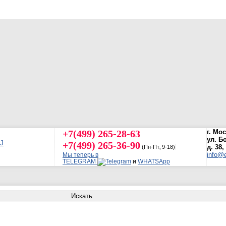
+7(499) 265-28-63
г. Мо
ул. Б
+7(499) 265-36-90
д. 38,
(Пн-Пт‚ 9-18)
info@e
Мы теперь в
TELEGRAM
и
WHATSApp
Искать