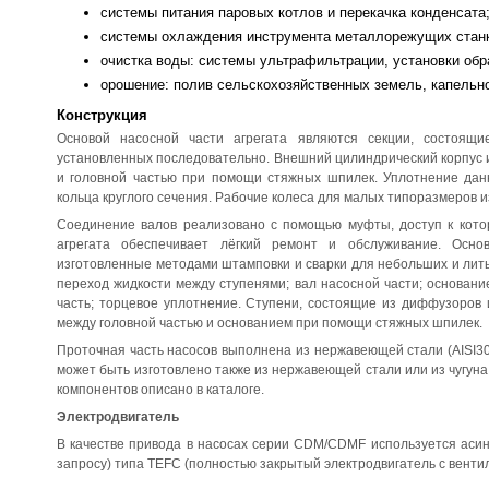
системы питания паровых котлов и перекачка конденсата
системы охлаждения инструмента металлорежущих станко
очистка воды: системы ультрафильтрации, установки обр
орошение: полив сельскохозяйственных земель, капельн
Конструкция
Основой насосной части агрегата являются секции, состоящ
установленных последовательно. Внешний цилиндрический корпус 
и головной частью при помощи стяжных шпилек. Уплотнение данн
кольца круглого сечения. Рабочие колеса для малых типоразмеров 
Соединение валов реализовано с помощью муфты, доступ к котор
агрегата обеспечивает лёгкий ремонт и обслуживание. Осно
изготовленные методами штамповки и сварки для небольших и ли
переход жидкости между ступенями; вал насосной части; основание
часть; торцевое уплотнение. Ступени, состоящие из диффузоров 
между головной частью и основанием при помощи стяжных шпилек.
Проточная часть насосов выполнена из нержавеющей стали (AISI3
может быть изготовлено также из нержавеющей стали или из чугу
компонентов описано в каталоге.
Электродвигатель
В качестве привода в насосах серии CDM/CDMF используется асин
запросу) типа TEFC (полностью закрытый электродвигатель с вент