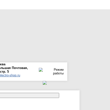
сква
ольшая Почтовая,
 стр. 5
lectro-shop.ru