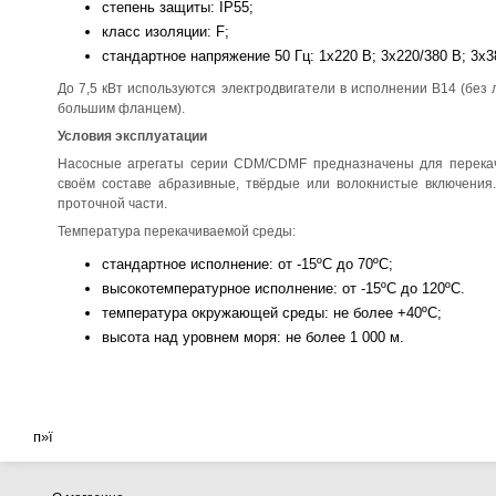
степень защиты: IP55;
класс изоляции: F;
стандартное напряжение 50 Гц: 1х220 В; 3x220/380 В; 3x3
До 7,5 кВт используются электродвигатели в исполнении B14 (без 
большим фланцем).
Условия эксплуатации
Насосные агрегаты серии CDM/CDMF предназначены для перекач
своём составе абразивные, твёрдые или волокнистые включения
проточной части.
Температура перекачиваемой среды:
стандартное исполнение: от -15ºС до 70ºС;
высокотемпературное исполнение: от -15ºС до 120ºС.
температура окружающей среды: не более +40ºС;
высота над уровнем моря: не более 1 000 м.
п»ї