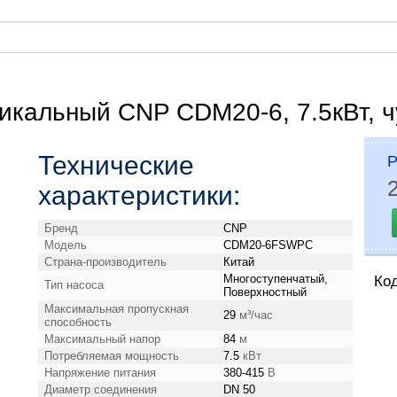
икальный CNP CDM20-6, 7.5кВт, ч
Технические
Р
характеристики:
Бренд
CNP
Модель
CDM20-6FSWPC
Страна-производитель
Китай
Многоступенчатый,
Ко
Тип насоса
Поверхностный
Максимальная пропускная
29
м³/час
способность
Максимальный напор
84
м
Потребляемая мощность
7.5
кВт
Напряжение питания
380-415
В
Диаметр соединения
DN 50