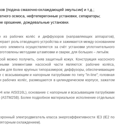
;
в (подача смазочно-охлаждающей эмульсии) и т.д.;
атного осмоса, нефтеперегонные установки, сепараторы;
ое орошение, дождевальные установки.
ие из рабочих колёс и диффузоров (направляющих аппаратов),
играет роль отводящего устройства и зажимается между основанием
ого элемента осуществляется за счёт установки уплотнительного
изготовлены методами штамповки и сварки, для больших – литьём.
ой можно получить, сняв защитный кожух. Конструкция насосного
вными элементами насосной части являются: рабочие колёса,
тьём для более крупных типоразмеров; диффузоры, обеспечивающие
 с всасывающим и напорным патрубками по типу "in-line"; головная
и рабочих колёс, размещаются в цилиндрическом корпусе, зажатом
04 или AISI316L), основание с напорным и всасывающим патрубками
на (ASTM25B). Более подробное материальное исполнение отдельных
хронный электродвигатель класса энергоэффективности IE3 (IE2 по
иляторным охлаждением).