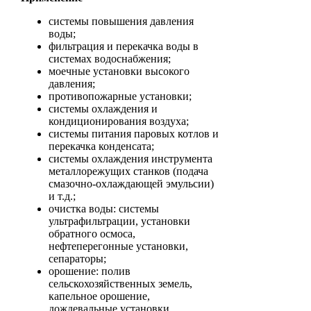
системы повышения давления
воды;
фильтрация и перекачка воды в
системах водоснабжения;
моечные установки высокого
давления;
противопожарные установки;
системы охлаждения и
кондиционирования воздуха;
системы питания паровых котлов и
перекачка конденсата;
системы охлаждения инструмента
металлорежущих станков (подача
смазочно-охлаждающей эмульсии)
и т.д.;
очистка воды: системы
ультрафильтрации, установки
обратного осмоса,
нефтеперегонные установки,
сепараторы;
орошение: полив
сельскохозяйственных земель,
капельное орошение,
дождевальные установки.