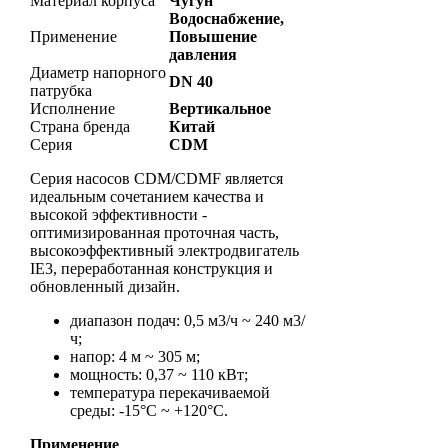
Материал корпуса
Чугун
Водоснабжение,
Применение
Повышение
давления
Диаметр напорного
DN 40
патрубка
Исполнение
Вертикальное
Страна бренда
Китай
Серия
CDM
Серия насосов CDM/CDMF является
идеальным сочетанием качества и
высокой эффективности -
оптимизированная проточная часть,
высокоэффективный электродвигатель
IE3, переработанная конструкция и
обновленный дизайн.
диапазон подач: 0,5 м3/ч ~ 240 м3/
ч;
напор: 4 м ~ 305 м;
мощность: 0,37 ~ 110 кВт;
температура перекачиваемой
среды: -15°С ~ +120°С.
Применение