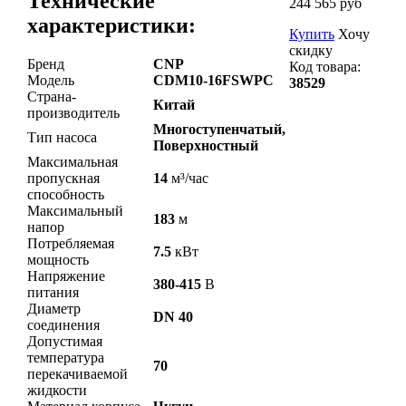
Технические
244 565 руб
характеристики:
Купить
Хочу
скидку
Бренд
CNP
Код товара:
Модель
CDM10-16FSWPC
38529
Страна-
Китай
производитель
Многоступенчатый,
Тип насоса
Поверхностный
Максимальная
пропускная
14
м³/час
способность
Максимальный
183
м
напор
Потребляемая
7.5
кВт
мощность
Напряжение
380-415
В
питания
Диаметр
DN 40
соединения
Допустимая
температура
70
перекачиваемой
жидкости