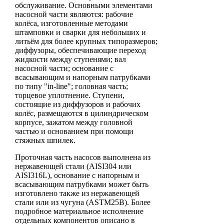
обслуживание. Основными элементами
насосной части являются: рабочие
колёса, изготовленные методами
штамповки и сварки для небольших и
литьём для более крупных типоразмеров;
диффузоры, обеспечивающие переход
жидкости между ступенями; вал
насосной части; основание с
всасывающим и напорным патрубками
по типу "in-line"; головная часть;
торцевое уплотнение. Ступени,
состоящие из диффузоров и рабочих
колёс, размещаются в цилиндрическом
корпусе, зажатом между головной
частью и основанием при помощи
стяжных шпилек.
Проточная часть насосов выполнена из
нержавеющей стали (AISI304 или
AISI316L), основание с напорным и
всасывающим патрубками может быть
изготовлено также из нержавеющей
стали или из чугуна (ASTM25B). Более
подробное материальное исполнение
отдельных компонентов описано в