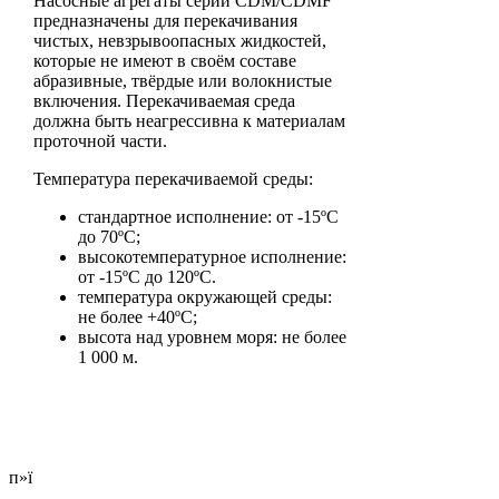
Насосные агрегаты серии CDM/CDMF
предназначены для перекачивания
чистых, невзрывоопасных жидкостей,
которые не имеют в своём составе
абразивные, твёрдые или волокнистые
включения. Перекачиваемая среда
должна быть неагрессивна к материалам
проточной части.
Температура перекачиваемой среды:
стандартное исполнение: от -15ºС
до 70ºС;
высокотемпературное исполнение:
от -15ºС до 120ºС.
температура окружающей среды:
не более +40ºС;
высота над уровнем моря: не более
1 000 м.
п»ї