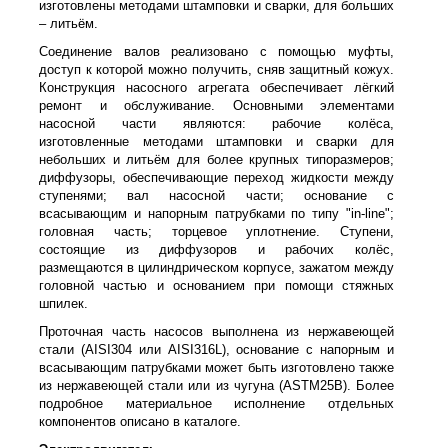
изготовлены методами штамповки и сварки, для больших
– литьём.
Соединение валов реализовано с помощью муфты,
доступ к которой можно получить, сняв защитный кожух.
Конструкция насосного агрегата обеспечивает лёгкий
ремонт и обслуживание. Основными элементами
насосной части являются: рабочие колёса,
изготовленные методами штамповки и сварки для
небольших и литьём для более крупных типоразмеров;
диффузоры, обеспечивающие переход жидкости между
ступенями; вал насосной части; основание с
всасывающим и напорным патрубками по типу "in-line";
головная часть; торцевое уплотнение. Ступени,
состоящие из диффузоров и рабочих колёс,
размещаются в цилиндрическом корпусе, зажатом между
головной частью и основанием при помощи стяжных
шпилек.
Проточная часть насосов выполнена из нержавеющей
стали (AISI304 или AISI316L), основание с напорным и
всасывающим патрубками может быть изготовлено также
из нержавеющей стали или из чугуна (ASTM25B). Более
подробное материальное исполнение отдельных
компонентов описано в каталоге.