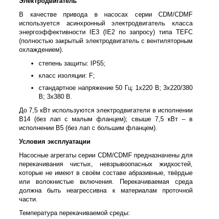
Электродвигатель
В качестве привода в насосах серии CDM/CDMF
используется асинхронный электродвигатель класса
энергоэффективности IE3 (IE2 по запросу) типа TEFC
(полностью закрытый электродвигатель с вентиляторным
охлаждением).
степень защиты: IP55;
класс изоляции: F;
стандартное напряжение 50 Гц: 1х220 В; 3x220/380
В; 3x380 В.
До 7,5 кВт используются электродвигатели в исполнении
B14 (без лап с малым фланцем); свыше 7,5 кВт – в
исполнении B5 (без лап с большим фланцем).
Условия эксплуатации
Насосные агрегаты серии CDM/CDMF предназначены для
перекачивания чистых, невзрывоопасных жидкостей,
которые не имеют в своём составе абразивные, твёрдые
или волокнистые включения. Перекачиваемая среда
должна быть неагрессивна к материалам проточной
части.
Температура перекачиваемой среды: