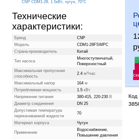
Технические
Р
ц
характеристики:
1
Бренд
CNP
Модель
CDM1-28FSWPC
р
Страна-производитель
Китай
Многоступенчатый,
Тип насоса
Поверхностный
Максимальная пропускная
2.4
м³/час
ск
способность
Максимальный напор
164
м
Потребляемая мощность
1.5
кВт
Код 
Напряжение питания
380-415, 220-230
В
385
Диаметр соединения
DN 25
Допустимая температура
70
перекачиваемой жидкости
Материал корпуса
Чугун
Водоснабжение,
Применение
Повышение давления