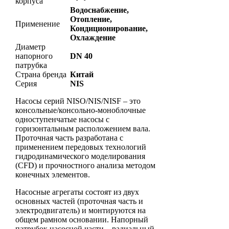
корпуса
Водоснабжение,
Отопление,
Применение
Кондиционирование,
Охлаждение
Диаметр
напорного
DN 40
патрубка
Страна бренда
Китай
Серия
NIS
Насосы серий NISO/NIS/NISF – это
консольные/консольно-моноблочные
одноступенчатые насосы с
горизонтальным расположением вала.
Проточная часть разработана с
применением передовых технологий
гидродинамического моделирования
(CFD) и прочностного анализа методом
конечных элементов.
Насосные агрегаты состоят из двух
основных частей (проточная часть и
электродвигатель) и монтируются на
общем рамном основании. Напорный
патрубок насосной части – радиальный,