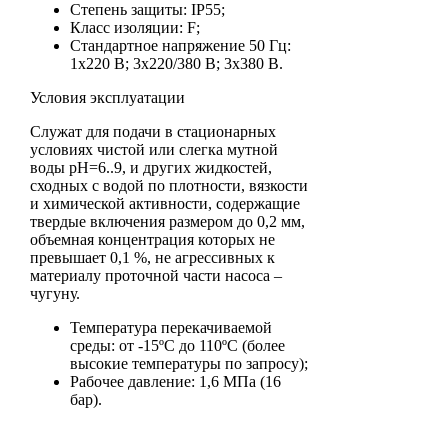
Степень защиты: IP55;
Класс изоляции: F;
Стандартное напряжение 50 Гц:
1х220 В; 3x220/380 В; 3x380 В.
Условия эксплуатации
Служат для подачи в стационарных
условиях чистой или слегка мутной
воды pH=6..9, и других жидкостей,
сходных с водой по плотности, вязкости
и химической активности, содержащие
твердые включения размером до 0,2 мм,
объемная концентрация которых не
превышает 0,1 %, не агрессивных к
материалу проточной части насоса –
чугуну.
Температура перекачиваемой
среды: от -15ºС до 110ºС (более
высокие температуры по запросу);
Рабочее давление: 1,6 МПа (16
бар).