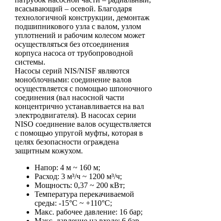
всасывающий – осевой. Благодаря
технологичной конструкции, демонтаж
подшипникового узла с валом, узлом
уплотнений и рабочим колесом может
осуществляться без отсоединения
корпуса насоса от трубопроводной
системы.
Насосы серий NIS/NISF являются
моноблочными: соединение валов
осуществляется с помощью шпоночного
соединения (вал насосной части
концентрично устанавливается на вал
электродвигателя). В насосах серии
NISO соединение валов осуществляется
с помощью упругой муфты, которая в
целях безопасности ограждена
защитным кожухом.
Напор: 4 м ~ 160 м;
Расход: 3 м³/ч ~ 1200 м³/ч;
Мощность: 0,37 ~ 200 кВт;
Температура перекачиваемой
среды: -15°С ~ +110°С;
Макс. рабочее давление: 16 бар;
Макс. давление на входе: 6 бар.