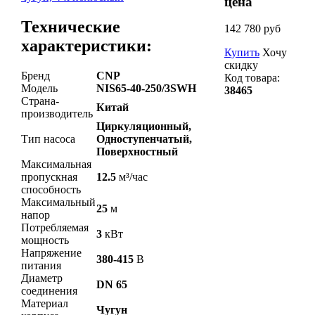
цена
Технические
142 780 руб
характеристики:
Купить
Хочу
скидку
Бренд
CNP
Код товара:
Модель
NIS65-40-250/3SWH
38465
Страна-
Китай
производитель
Циркуляционный,
Тип насоса
Одноступенчатый,
Поверхностный
Максимальная
пропускная
12.5
м³/час
способность
Максимальный
25
м
напор
Потребляемая
3
кВт
мощность
Напряжение
380-415
В
питания
Диаметр
DN 65
соединения
Материал
Чугун