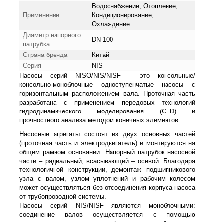
Водоснабжение, Отопление,
Применение
Кондиционирование,
Охлаждение
Диаметр напорного
DN 100
патрубка
Страна бренда
Китай
Серия
NIS
Насосы серий NISO/NIS/NISF – это консольные/
консольно-моноблочные одноступенчатые насосы с
горизонтальным расположением вала. Проточная часть
разработана с применением передовых технологий
гидродинамического моделирования (CFD) и
прочностного анализа методом конечных элементов.
Насосные агрегаты состоят из двух основных частей
(проточная часть и электродвигатель) и монтируются на
общем рамном основании. Напорный патрубок насосной
части – радиальный, всасывающий – осевой. Благодаря
технологичной конструкции, демонтаж подшипникового
узла с валом, узлом уплотнений и рабочим колесом
может осуществляться без отсоединения корпуса насоса
от трубопроводной системы.
Насосы серий NIS/NISF являются моноблочными:
соединение валов осуществляется с помощью