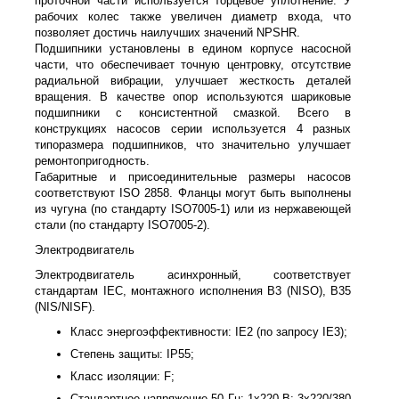
проточной части используется торцевое уплотнение. У
рабочих колес также увеличен диаметр входа, что
позволяет достичь наилучших значений NPSHR.
Подшипники установлены в едином корпусе насосной
части, что обеспечивает точную центровку, отсутствие
радиальной вибрации, улучшает жесткость деталей
вращения. В качестве опор используются шариковые
подшипники с консистентной смазкой. Всего в
конструкциях насосов серии используется 4 разных
типоразмера подшипников, что значительно улучшает
ремонтопригодность.
Габаритные и присоединительные размеры насосов
соответствуют ISO 2858. Фланцы могут быть выполнены
из чугуна (по стандарту ISO7005-1) или из нержавеющей
стали (по стандарту ISO7005-2).
Электродвигатель
Электродвигатель асинхронный, соответствует
стандартам IEC, монтажного исполнения B3 (NISO), B35
(NIS/NISF).
Класс энергоэффективности: IE2 (по запросу IE3);
Степень защиты: IP55;
Класс изоляции: F;
Стандартное напряжение 50 Гц: 1х220 В; 3x220/380