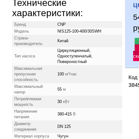
Технические
ц
характеристики:
5
Бренд
CNP
р
Модель
NIS125-100-400/30SWH
Страна-
Китай
производитель
Циркуляционный,
ск
Тип насоса
Одноступенчатый,
Поверхностный
Максимальная
пропускная
100
м³/час
Код 
способность
384
Максимальный
55
м
напор
Потребляемая
30
кВт
мощность
Напряжение
380-415
В
питания
Диаметр
DN 125
соединения
Материал корпуса
Чугун