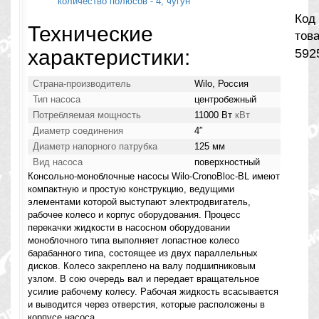
Код
Технические
това
характеристики:
592
Страна-производитель
Wilo, Россия
Тип насоса
центробежный
Потребляемая мощность
11000 Вт
кВт
Диаметр соединения
4″
Диаметр напорного патрубка
125 мм
Вид насоса
поверхностный
Консольно-моноблочные насосы Wilo-CronoBloc-BL имеют
компактную и простую конструкцию, ведущими
элементами которой выступают электродвигатель,
рабочее колесо и корпус оборудования. Процесс
перекачки жидкости в насосном оборудовании
моноблочного типа выполняет лопастное колесо
барабанного типа, состоящее из двух параллельных
дисков. Колесо закреплено на валу подшипниковым
узлом. В сою очередь вал и передает вращательное
усилие рабочему колесу. Рабочая жидкость всасывается
и выводится через отверстия, которые расположены в
корпусе насоса.