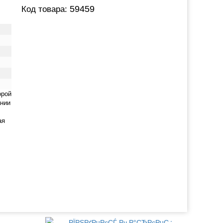
59459
Код товара:
орой
ании
ая