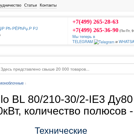
рудничество
Статьи
Контакты
+7(499) 265-28-63
+7(499) 265-36-90
(Пн-Пт‚ 9
а
Мы теперь в
TELEGRAM
и
WHATSA
-моноблочные
↓
lo BL 80/210-30/2-IE3 Ду8
0кВт, количество полюсов - 
Технические