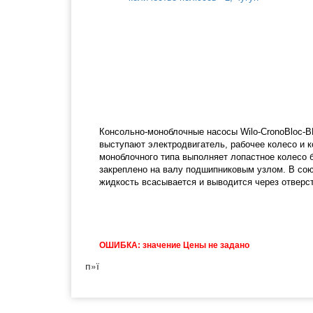
Консольно-моноблочные насосы Wilo-CronoBloc-
выступают электродвигатель, рабочее колесо и 
моноблочного типа выполняет лопастное колесо 
закреплено на валу подшипниковым узлом. В сою
жидкость всасывается и выводится через отверст
ОШИБКА: значение Цены не задано
п»ї