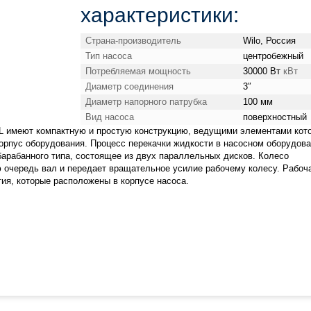
характеристики:
Страна-производитель
Wilo, Россия
Тип насоса
центробежный
Потребляемая мощность
30000 Вт
кВт
Диаметр соединения
3″
Диаметр напорного патрубка
100 мм
Вид насоса
поверхностный
BL имеют компактную и простую конструкцию, ведущими элементами кот
корпус оборудования. Процесс перекачки жидкости в насосном оборудов
барабанного типа, состоящее из двух параллельных дисков. Колесо
 очередь вал и передает вращательное усилие рабочему колесу. Рабоч
ия, которые расположены в корпусе насоса.