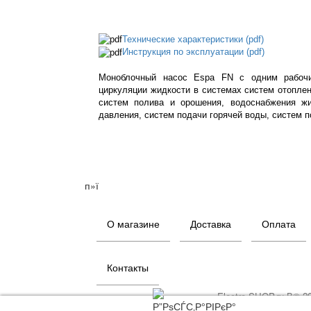
Технические характеристики (pdf)
Инструкция по эксплуатации (pdf)
Моноблочный насос Espa FN с одним рабочи
циркуляции жидкости в системах систем отоплени
систем полива и орошения, водоснабжения ж
давления, систем подачи горячей воды, систем 
п»ї
О магазине
Доставка
Оплата
Контакты
Electro-SHOP.ru В© 2