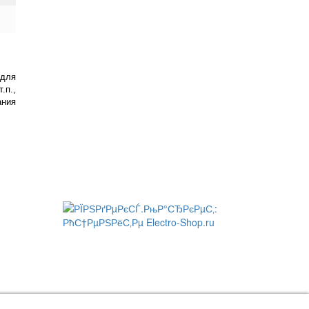
 для
.п.,
ания