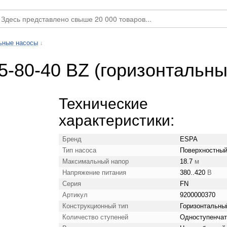
ьные насосы
↓
5-80-40 BZ (горизонтальны
Технические
характеристики:
Бренд
ESPA
Тип насоса
Поверхностны
Максимальный напор
18.7
м
Напряжение питания
380..420
В
Серия
FN
Артикул
9200000370
Конструкционный тип
Горизонтальны
Количество ступеней
Одноступенча