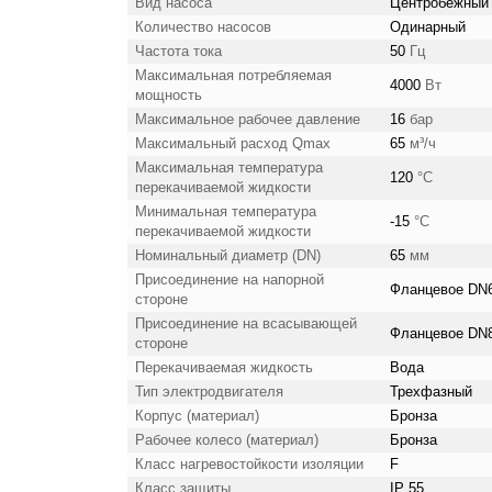
Вид насоса
Центробежный
Количество насосов
Одинарный
Частота тока
50
Гц
Максимальная потребляемая
4000
Вт
мощность
Максимальное рабочее давление
16
бар
Максимальный расход Qmax
65
м³/ч
Максимальная температура
120
°С
перекачиваемой жидкости
Минимальная температура
-15
°С
перекачиваемой жидкости
Номинальный диаметр (DN)
65
мм
Присоединение на напорной
Фланцевое DN
стороне
Присоединение на всасывающей
Фланцевое DN
стороне
Перекачиваемая жидкость
Вода
Тип электродвигателя
Трехфазный
Корпус (материал)
Бронза
Рабочее колесо (материал)
Бронза
Класс нагревостойкости изоляции
F
Класс защиты
IP 55