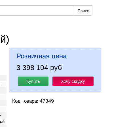
Поиск
й)
Розничная цена
3 398 104 руб
Купить
Хочу скидку
й
47349
Код товара:
й
тый