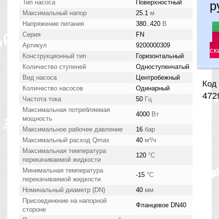
Тип насоса
Поверхностный
р
Максимальный напор
25.1
м
Напряжение питания
380..420
В
Серия
FN
Артикул
9200000309
ск
Конструкционный тип
Горизонтальный
Количество ступеней
Одноступенчатый
Вид насоса
Центробежный
Код 
Количество насосов
Одинарный
472
Частота тока
50
Гц
Максимальная потребляемая
4000
Вт
мощность
Максимальное рабочее давление
16
бар
Максимальный расход Qmax
40
м³/ч
Максимальная температура
120
°С
перекачиваемой жидкости
Минимальная температура
-15
°С
перекачиваемой жидкости
Номинальный диаметр (DN)
40
мм
Присоединение на напорной
Фланцевое DN40
стороне