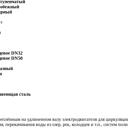
тупенчатый
робежный
арный
т
ч
С
евое DN32
евое DN50
фазный
а
авеющая сталь
реплённым на удлиненном валу электродвигателя для циркуляци
 перекачивания воды из озер, рек, колодцев и т.п., систем поли