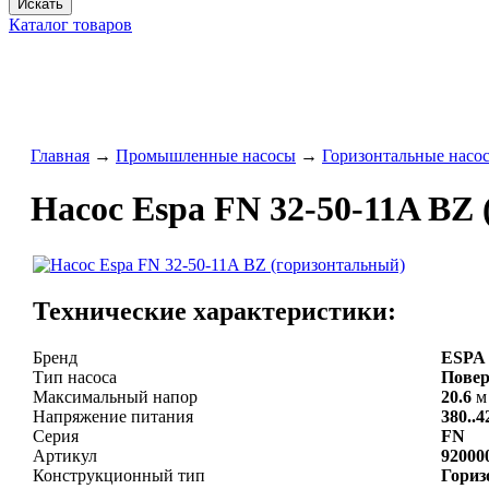
Искать
Каталог товаров
Главная
→
Промышленные насосы
→
Горизонтальные насо
Насос Espa FN 32-50-11A BZ
Технические характеристики:
Бренд
ESPA
Тип насоса
Пове
Максимальный напор
20.6
м
Напряжение питания
380..4
Серия
FN
Артикул
92000
Конструкционный тип
Гориз