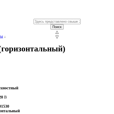
Поиск
△
сы
↓
▽
 (горизонтальный)
рхностный
20
В
01530
онтальный