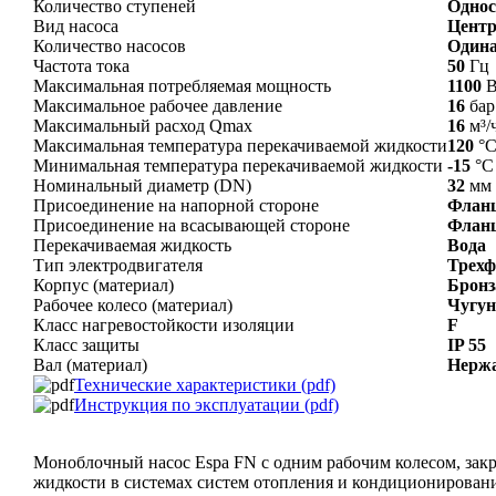
Количество ступеней
Однос
Вид насоса
Цент
Количество насосов
Один
Частота тока
50
Гц
Максимальная потребляемая мощность
1100
В
Максимальное рабочее давление
16
бар
Максимальный расход Qmax
16
м³/
Максимальная температура перекачиваемой жидкости
120
°
Минимальная температура перекачиваемой жидкости
-15
°С
Номинальный диаметр (DN)
32
мм
Присоединение на напорной стороне
Фланц
Присоединение на всасывающей стороне
Фланц
Перекачиваемая жидкость
Вода
Тип электродвигателя
Трех
Корпус (материал)
Бронз
Рабочее колесо (материал)
Чугун
Класс нагревостойкости изоляции
F
Класс защиты
IP 55
Вал (материал)
Нерж
Технические характеристики (pdf)
Инструкция по эксплуатации (pdf)
Моноблочный насос Espa FN с одним рабочим колесом, зак
жидкости в системах систем отопления и кондиционирования,