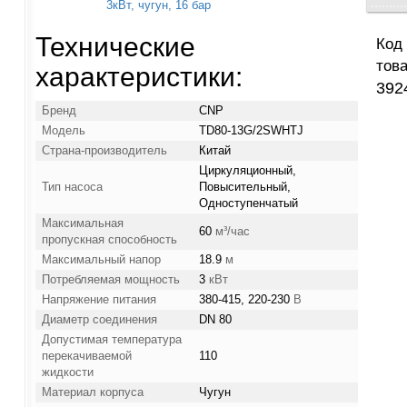
Технические
Код
това
характеристики:
392
Бренд
CNP
Модель
TD80-13G/2SWHTJ
Страна-производитель
Китай
Циркуляционный,
Тип насоса
Повысительный,
Одноступенчатый
Максимальная
60
м³/час
пропускная способность
Максимальный напор
18.9
м
Потребляемая мощность
3
кВт
Напряжение питания
380-415, 220-230
В
Диаметр соединения
DN 80
Допустимая температура
перекачиваемой
110
жидкости
Материал корпуса
Чугун