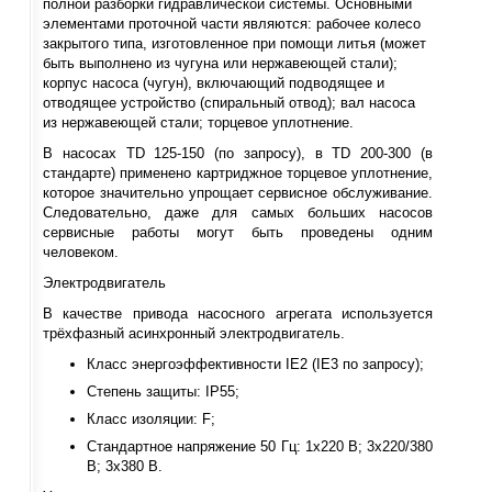
полной разборки гидравлической системы. Основными
элементами проточной части являются: рабочее колесо
закрытого типа, изготовленное при помощи литья (может
быть выполнено из чугуна или нержавеющей стали);
корпус насоса (чугун), включающий подводящее и
отводящее устройство (спиральный отвод); вал насоса
из нержавеющей стали; торцевое уплотнение.
В насосах TD 125-150 (по запросу), в TD 200-300 (в
стандарте) применено картриджное торцевое уплотнение,
которое значительно упрощает сервисное обслуживание.
Следовательно, даже для самых больших насосов
сервисные работы могут быть проведены одним
человеком.
Электродвигатель
В качестве привода насосного агрегата используется
трёхфазный асинхронный электродвигатель.
Класс энергоэффективности IE2 (IE3 по запросу);
Степень защиты: IP55;
Класс изоляции: F;
Стандартное напряжение 50 Гц: 1х220 В; 3x220/380
В; 3x380 В.