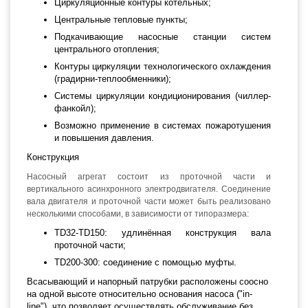
Циркуляционные контуры котельных;
Центральные тепловые пункты;
Подкачивающие насосные станции систем
центрального отопления;
Контуры циркуляции технологического охлаждения
(градирни-теплообменники);
Системы циркуляции кондиционирования (чиллер-
фанкойл);
Возможно применение в системах пожаротушения
и повышения давления.
Конструкция
Насосный агрегат состоит из проточной части и
вертикального асинхронного электродвигателя. Соединение
вала двигателя и проточной части может быть реализовано
несколькими способами, в зависимости от типоразмера:
TD32-TD150: удлинённая конструкция вала
проточной части;
TD200-300: соединение с помощью муфты.
Всасывающий и напорный патрубки расположены соосно
на одной высоте относительно основания насоса ("in-
line"), что позволяет осуществлять обслуживание без