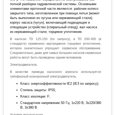
полной разборки гидравлической системы. Основными
элементами проточной части являются: рабочее колесо
закрытого типа, изготовленное при помощи литья (может
быть выполнено из чугуна или нержавеющей стали);
корпус насоса (чугун), включающий подводящее и
отводящее устройство (спиральный отвод); вал насоса
из нержавеющей стали; торцевое уплотнение.
В насосах TD 125-150 (по запросу), в TD 200-300 (в
стандарте) применено картриджное торцевое уплотнение,
которое значительно упрощает сервисное обслуживание.
Следовательно, даже для самых больших насосов сервисные
работы могут быть проведены одним человеком.
Электродвигатель
В качестве привода насосного агрегата используется
трёхфазный асинхронный электродвигатель.
Класс энергоэффективности IE2 (IE3 по запросу);
Степень защиты: IP55;
Класс изоляции: F;
Стандартное напряжение 50 Гц: 1х220 В; 3x220/380
В; 3x380 В.
Условия эксплуатации