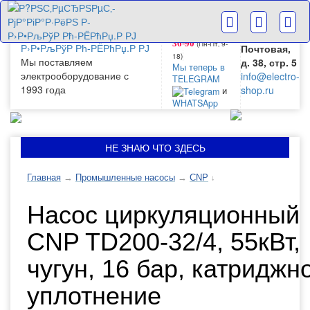
г. Москва
+7(499) 265-
28-63
ул.
+7(499) 265-
Большая
(Пн-Пт‚ 9-
36-90
Почтовая,
18)
Мы поставляем
д. 38, стр. 5
Мы теперь в
электрооборудование с
info@electro-
TELEGRAM
1993 года
shop.ru
и
WHATSApp
НЕ ЗНАЮ ЧТО ЗДЕСЬ
Главная
→
Промышленные насосы
→
CNP
↓
Насос циркуляционный
CNP TD200-32/4, 55кВт,
чугун, 16 бар, катриджн
уплотнение