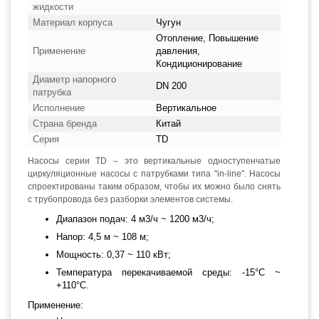
жидкости
Материал корпуса
Чугун
Отопление, Повышение
Применение
давления,
Кондиционирование
Диаметр напорного
DN 200
патрубка
Исполнение
Вертикальное
Страна бренда
Китай
Серия
TD
Насосы серии TD – это вертикальные одноступенчатые
циркуляционные насосы с патрубками типа "in-line". Насосы
спроектированы таким образом, чтобы их можно было снять
с трубопровода без разборки элементов системы.
Диапазон подач: 4 м3/ч ~ 1200 м3/ч;
Напор: 4,5 м ~ 108 м;
Мощность: 0,37 ~ 110 кВт;
Температура перекачиваемой среды: -15°С ~
+110°С.
Применение: