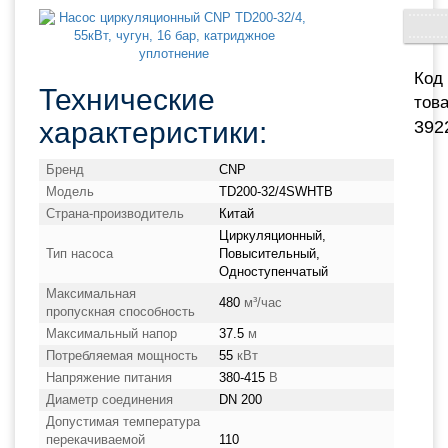
Код
Технические
това
характеристики:
392
Бренд
CNP
Модель
TD200-32/4SWHTB
Страна-производитель
Китай
Циркуляционный,
Тип насоса
Повысительный,
Одноступенчатый
Максимальная
480
м³/час
пропускная способность
Максимальный напор
37.5
м
Потребляемая мощность
55
кВт
Напряжение питания
380-415
В
Диаметр соединения
DN 200
Допустимая температура
перекачиваемой
110