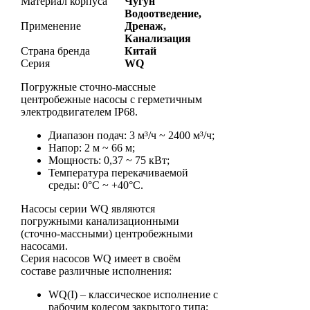
Материал корпуса
Чугун
Водоотведение,
Применение
Дренаж,
Канализация
Страна бренда
Китай
Серия
WQ
Погружные сточно-массные
центробежные насосы с герметичным
электродвигателем IP68.
Диапазон подач: 3 м³/ч ~ 2400 м³/ч;
Напор: 2 м ~ 66 м;
Мощность: 0,37 ~ 75 кВт;
Температура перекачиваемой
среды: 0°С ~ +40°С.
Насосы серии WQ являются
погружными канализационными
(сточно-массными) центробежными
насосами.
Серия насосов WQ имеет в своём
составе различные исполнения:
WQ(I) – классическое исполнение с
рабочим колесом закрытого типа;