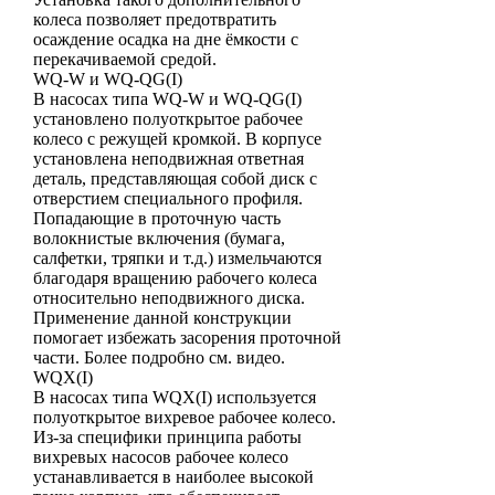
колеса позволяет предотвратить
осаждение осадка на дне ёмкости с
перекачиваемой средой.
WQ-W и WQ-QG(I)
В насосах типа WQ-W и WQ-QG(I)
установлено полуоткрытое рабочее
колесо с режущей кромкой. В корпусе
установлена неподвижная ответная
деталь, представляющая собой диск с
отверстием специального профиля.
Попадающие в проточную часть
волокнистые включения (бумага,
салфетки, тряпки и т.д.) измельчаются
благодаря вращению рабочего колеса
относительно неподвижного диска.
Применение данной конструкции
помогает избежать засорения проточной
части. Более подробно см. видео.
WQX(I)
В насосах типа WQX(I) используется
полуоткрытое вихревое рабочее колесо.
Из-за специфики принципа работы
вихревых насосов рабочее колесо
устанавливается в наиболее высокой