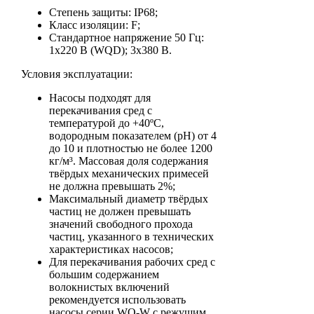
Степень защиты: IP68;
Класс изоляции: F;
Стандартное напряжение 50 Гц:
1х220 В (WQD); 3x380 В.
Условия эксплуатации:
Насосы подходят для
перекачивания сред с
температурой до +40ºС,
водородным показателем (pH) от 4
до 10 и плотностью не более 1200
кг/м³. Массовая доля содержания
твёрдых механических примесей
не должна превышать 2%;
Максимальный диаметр твёрдых
частиц не должен превышать
значений свободного прохода
частиц, указанного в технических
характеристиках насосов;
Для перекачивания рабочих сред с
большим содержанием
волокнистых включений
рекомендуется использовать
насосы серии WQ-W с режущим