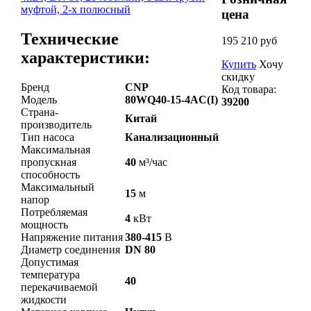
цена
Технические
195 210 руб
характеристики:
Купить
Хочу
скидку
Бренд
CNP
Код товара:
Модель
80WQ40-15-4AC(I)
39200
Страна-
Китай
производитель
Тип насоса
Канализационный
Максимальная
пропускная
40
м³/час
способность
Максимальный
15
м
напор
Потребляемая
4
кВт
мощность
Напряжение питания
380-415
В
Диаметр соединения
DN 80
Допустимая
температура
40
перекачиваемой
жидкости