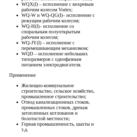
WQX(I) – исполнение с вихревым
рабочим колесом Vortex;
WQ-W и WQ-QG(I)– исполнение с
режущим рабочим колесом;
WQ-H(I)– исполнение со
спиральным полуоткрытым
рабочим колесом;
WQ-JY(I) – исполнение с
перемешивающим механизмом;
WQD – исполнение небольших
типоразмеров с однофазным
питанием электродвигателя.
Применение
Жилищно-коммунальное
строительство, сельское хозяйство,
промышленное строительство;
Отвод канализационных стоков,
промышленных стоков, дренаж
затопленных котлованов и
болотистой местности;
Горная промышленность, шахты и
т.д.