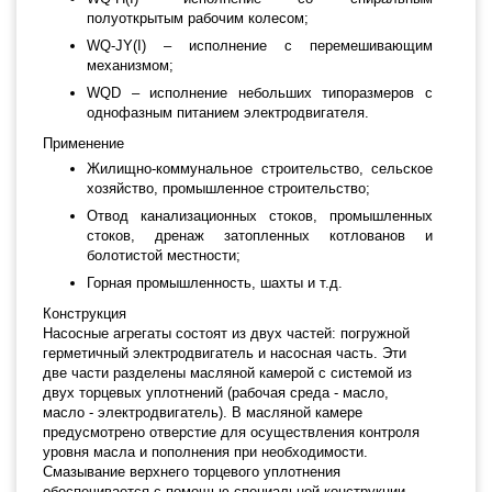
полуоткрытым рабочим колесом;
WQ-JY(I) – исполнение с перемешивающим
механизмом;
WQD – исполнение небольших типоразмеров с
однофазным питанием электродвигателя.
Применение
Жилищно-коммунальное строительство, сельское
хозяйство, промышленное строительство;
Отвод канализационных стоков, промышленных
стоков, дренаж затопленных котлованов и
болотистой местности;
Горная промышленность, шахты и т.д.
Конструкция
Насосные агрегаты состоят из двух частей: погружной
герметичный электродвигатель и насосная часть. Эти
две части разделены масляной камерой с системой из
двух торцевых уплотнений (рабочая среда - масло,
масло - электродвигатель). В масляной камере
предусмотрено отверстие для осуществления контроля
уровня масла и пополнения при необходимости.
Смазывание верхнего торцевого уплотнения
обеспечивается с помощью специальной конструкции