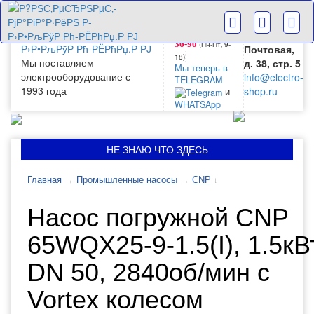
г. Москва
+7(499) 265-
28-63
ул.
+7(499) 265-
Большая
(Пн-Пт‚ 9-
36-90
Почтовая,
18)
Мы поставляем
д. 38, стр. 5
Мы теперь в
электрооборудование с
info@electro-
TELEGRAM
1993 года
shop.ru
и
WHATSApp
НЕ ЗНАЮ ЧТО ЗДЕСЬ
Главная
→
Промышленные насосы
→
CNP
↓
Насос погружной CNP
65WQX25-9-1.5(I), 1.5кВт
DN 50, 2840об/мин с
Vortex колесом