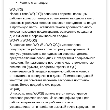
Колено с фланцем.
WQ-JY(I)
Насосы типа WQ-JY(I) оснащены перемешивающим
рабочим колесом, которое установлено на одном валу с
основным рабочим колесом насоса и находится на входе
в проточную часть. Установка такого дополнительного
колеса позволяет предотвратить осаждение осадка на
дне ёмкости с перекачиваемой средой.
WQ-W и WQ-QG(I)
В насосах типа WQ-W и WQ-QG(I) установлено
полуоткрытое рабочее колесо с режущей кромкой. В
корпусе установлена неподвижная ответная деталь,
представляющая собой диск с отверстием специального
профиля. Попадающие в проточную часть волокнистые
включения (бумага, салфетки, тряпки и т.д.)
измельчаются благодаря вращению рабочего колеса
относительно неподвижного диска. Применение данной
конструкции помогает избежать засорения проточной
части. Более подробно см. видео.
WQX(I)
В насосах типа WQX(I) используется полуоткрытое
вихревое рабочее колесо. Из-за специфики принципа
работы вихревых насосов рабочее колесо
устанавливается в наиболее высокой точке корпуса, что