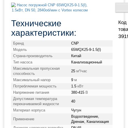
Технические
Код
това
характеристики:
391
Бренд
CNP
Модель
65WQX25-9-1.5(I)
Страна-производитель
Китай
Тип насоса
Канализационный
Максимальная пропускная
25
м³/час
способность
Максимальный напор
9
м
Потребляемая мощность
1.5
кВт
Напряжение питания
380-415
В
Допустимая температура
40
перекачиваемой жидкости
Материал корпуса
Чугун
Водоотведение,
Применение
Дренаж, Канализация
Диаметр напорного патрубка
DN 65