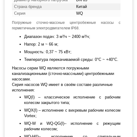
Страна бренда
Китай
Серия
WQ
Погружные сточно-массные центробежные насосы с
герметичным электродвигателем IP68.
Диапазон подач: 3 м³/ч ~ 2400 м³/ч;
Напор: 2 м ~ 66 м;
Мощность: 0,37 ~ 75 кВт;
Температура перекачиваемой среды: 0°С ~ +40°С.
Насосы серии WQ являются погружными
канализационными (сточно-массными) центробежными
насосами.
Серия насосов WQ имеет в своём составе различные
исполнения:
WQ(I) – классическое исполнение с рабочим
колесом закрытого типа;
WQX(I) – исполнение с вихревым рабочим колесом
Vortex;
WQ-W и WQ-QG(I)– исполнение с режущим
рабочим колесом;
WQ-H(I)– исполнение со спиральным