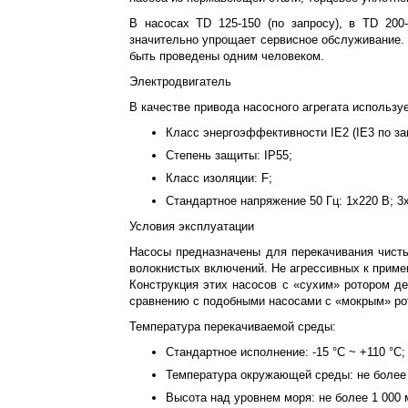
В насосах TD 125-150 (по запросу), в TD 200-
значительно упрощает сервисное обслуживание.
быть проведены одним человеком.
Электродвигатель
В качестве привода насосного агрегата использ
Класс энергоэффективности IE2 (IE3 по за
Степень защиты: IP55;
Класс изоляции: F;
Стандартное напряжение 50 Гц: 1х220 В; 3x
Условия эксплуатации
Насосы предназначены для перекачивания чисты
волокнистых включений. Не агрессивных к приме
Конструкция этих насосов с «сухим» ротором д
сравнению с подобными насосами с «мокрым» ро
Температура перекачиваемой среды:
Стандартное исполнение: -15 °С ~ +110 °С;
Температура окружающей среды: не более
Высота над уровнем моря: не более 1 000 