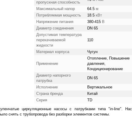
пропускная способность
Максимальный напор
64.5
м
Потребляемая мощность
18.5
кВт
Напряжение питания
380-415
В
Диаметр соединения
DN 65
Допустимая температура
перекачиваемой
110
жидкости
Материал корпуса
Чугун
Отопление, Повышение
Применение
давления,
Кондиционирование
Диаметр напорного
DN 65
патрубка
Исполнение
Вертикальное
Страна бренда
Китай
Серия
TD
пенчатые циркуляционные насосы с патрубками типа "in-line". На
было снять с трубопровода без разборки элементов системы.