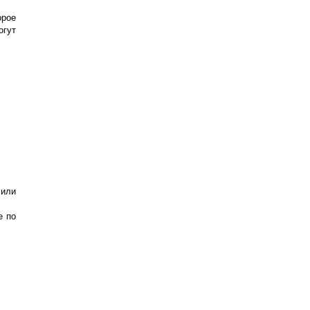
орое
огут
 или
е по