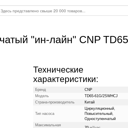
чатый "ин-лайн" CNP TD65-
Технические
характеристики:
Бренд
CNP
Модель
TD65-61G/2SWHCJ
Страна-производитель
Китай
Циркуляционный,
Тип насоса
Повысительный,
Одноступенчатый
Максимальная
70
м³/час