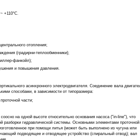
~ +110°С.
центрального отопления;
аждения (градирни-теплообменники);
иллер-фанкойл);
ушения и повышения давления.
вертикального асинхронного электродвигателя. Соединение вала двигате
кими способами, в зависимости от типоразмера:
проточной части;
осно на одной высоте относительно основания насоса ("in-line"), что
ой разборки гидравлической системы. Основными элементами проточной
 изготовленное при помощи литья (может быть выполнено из чугуна или
лючающий подводящее и отводящее устройство (спиральный отвод); вал
ние.