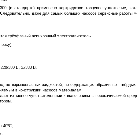
300 (в стандарте) применено картриджное торцевое уплотнение, кот
 Следовательно, даже для самых больших насосов сервисные работы м
уется трёхфазный асинхронный электродвигатель.
просу);
220/380 В; 3x380 В.
х, не взрывоопасных жидкостей, не содержащих абразивных, твёрдых
няемым в конструкции насосов материалам.
елает их менее чувствительными к включениям в перекачиваемой сред
тором.
 +40ºС;
м.