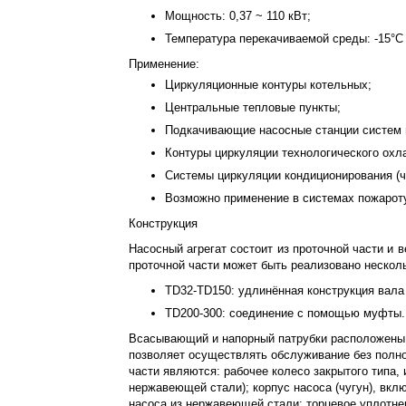
Мощность: 0,37 ~ 110 кВт;
Температура перекачиваемой среды: -15°С 
Применение:
Циркуляционные контуры котельных;
Центральные тепловые пункты;
Подкачивающие насосные станции систем 
Контуры циркуляции технологического охл
Системы циркуляции кондиционирования (ч
Возможно применение в системах пожарот
Конструкция
Насосный агрегат состоит из проточной части и 
проточной части может быть реализовано несколь
TD32-TD150: удлинённая конструкция вала 
TD200-300: соединение с помощью муфты.
Всасывающий и напорный патрубки расположены со
позволяет осуществлять обслуживание без полн
части являются: рабочее колесо закрытого типа,
нержавеющей стали); корпус насоса (чугун), вк
насоса из нержавеющей стали; торцевое уплотне