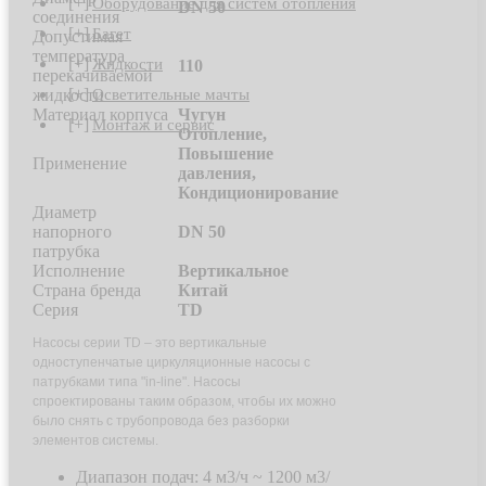
[+]
Оборудование для систем отопления
DN 50
соединения
[+]
Багет
Допустимая
температура
[+]
Жидкости
110
перекачиваемой
[+]
жидкости
Осветительные мачты
Материал корпуса
Чугун
[+]
Монтаж и сервис
Отопление,
Повышение
Применение
давления,
Кондиционирование
Диаметр
напорного
DN 50
патрубка
Исполнение
Вертикальное
Страна бренда
Китай
Серия
TD
Насосы серии TD – это вертикальные
одноступенчатые циркуляционные насосы с
патрубками типа "in-line". Насосы
спроектированы таким образом, чтобы их можно
было снять с трубопровода без разборки
элементов системы.
Диапазон подач: 4 м3/ч ~ 1200 м3/