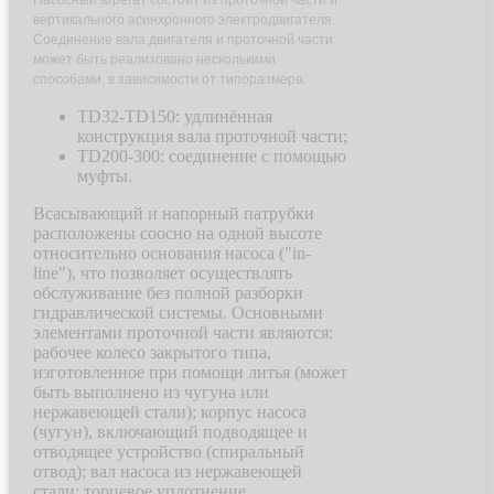
вертикального асинхронного электродвигателя.
Соединение вала двигателя и проточной части
может быть реализовано несколькими
способами, в зависимости от типоразмера:
TD32-TD150: удлинённая
конструкция вала проточной части;
TD200-300: соединение с помощью
муфты.
Всасывающий и напорный патрубки
расположены соосно на одной высоте
относительно основания насоса ("in-
line"), что позволяет осуществлять
обслуживание без полной разборки
гидравлической системы. Основными
элементами проточной части являются:
рабочее колесо закрытого типа,
изготовленное при помощи литья (может
быть выполнено из чугуна или
нержавеющей стали); корпус насоса
(чугун), включающий подводящее и
отводящее устройство (спиральный
отвод); вал насоса из нержавеющей
стали; торцевое уплотнение.