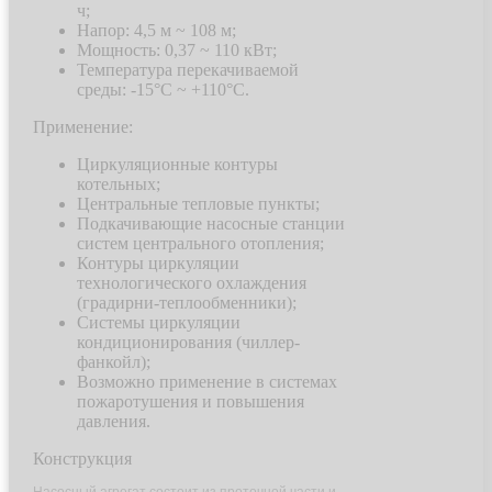
ч;
Напор: 4,5 м ~ 108 м;
Мощность: 0,37 ~ 110 кВт;
Температура перекачиваемой
среды: -15°С ~ +110°С.
Применение:
Циркуляционные контуры
котельных;
Центральные тепловые пункты;
Подкачивающие насосные станции
систем центрального отопления;
Контуры циркуляции
технологического охлаждения
(градирни-теплообменники);
Системы циркуляции
кондиционирования (чиллер-
фанкойл);
Возможно применение в системах
пожаротушения и повышения
давления.
Конструкция
Насосный агрегат состоит из проточной части и