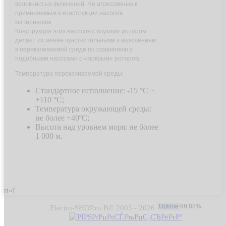
волокнистых включений. Не агрессивных к
применяемым в конструкции насосов
материалам.
Конструкция этих насосов с «сухим» ротором
делает их менее чувствительными к включениям
в перекачиваемой среде по сравнению с
подобными насосами с «мокрым» ротором.
Температура перекачиваемой среды:
Стандартное исполнение: -15 °С ~
+110 °С;
Температура окружающей среды:
не более +40ºС;
Высота над уровнем моря: не более
1 000 м.
п»ї
Electro-SHOP.ru В© 2003 - 2026