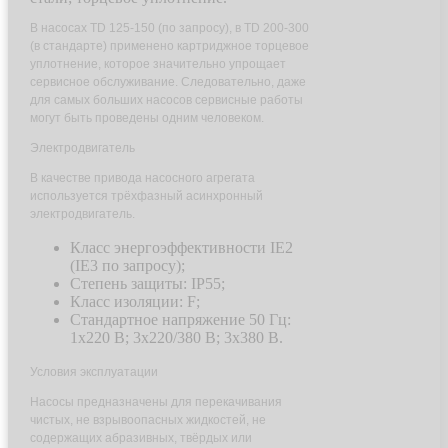
В насосах TD 125-150 (по запросу), в TD 200-300
(в стандарте) применено картриджное торцевое
уплотнение, которое значительно упрощает
сервисное обслуживание. Следовательно, даже
для самых больших насосов сервисные работы
могут быть проведены одним человеком.
Электродвигатель
В качестве привода насосного агрегата
используется трёхфазный асинхронный
электродвигатель.
Класс энергоэффективности IE2
(IE3 по запросу);
Степень защиты: IP55;
Класс изоляции: F;
Стандартное напряжение 50 Гц:
1х220 В; 3x220/380 В; 3x380 В.
Условия эксплуатации
Насосы предназначены для перекачивания
чистых, не взрывоопасных жидкостей, не
содержащих абразивных, твёрдых или