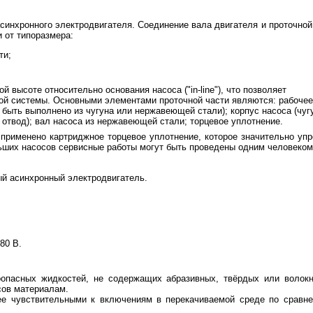
асинхронного электродвигателя. Соединение вала двигателя и проточной
 от типоразмера:
ти;
высоте относительно основания насоса ("in-line"), что позволяет
ой системы. Основными элементами проточной части являются: рабочее
 быть выполнено из чугуна или нержавеющей стали); корпус насоса (чугу
твод); вал насоса из нержавеющей стали; торцевое уплотнение.
е) применено картриджное торцевое уплотнение, которое значительно уп
ьших насосов сервисные работы могут быть проведены одним человеком
ый асинхронный электродвигатель.
80 В.
оопасных жидкостей, не содержащих абразивных, твёрдых или волок
сов материалам.
ее чувствительными к включениям в перекачиваемой среде по сравн