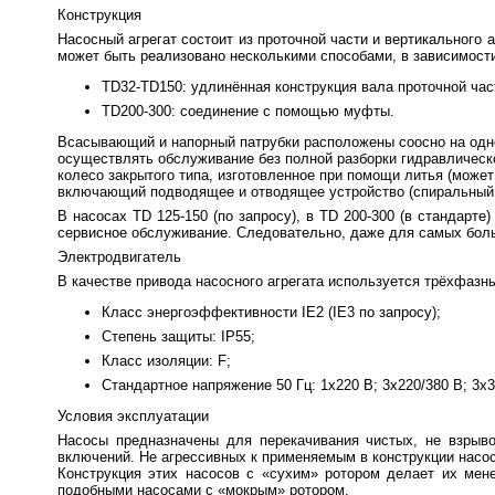
Конструкция
Насосный агрегат состоит из проточной части и вертикального 
может быть реализовано несколькими способами, в зависимости
TD32-TD150: удлинённая конструкция вала проточной час
TD200-300: соединение с помощью муфты.
Всасывающий и напорный патрубки расположены соосно на одной 
осуществлять обслуживание без полной разборки гидравлическ
колесо закрытого типа, изготовленное при помощи литья (может
включающий подводящее и отводящее устройство (спиральный о
В насосах TD 125-150 (по запросу), в TD 200-300 (в стандарт
сервисное обслуживание. Следовательно, даже для самых бол
Электродвигатель
В качестве привода насосного агрегата используется трёхфазн
Класс энергоэффективности IE2 (IE3 по запросу);
Степень защиты: IP55;
Класс изоляции: F;
Стандартное напряжение 50 Гц: 1х220 В; 3x220/380 В; 3x3
Условия эксплуатации
Насосы предназначены для перекачивания чистых, не взрыв
включений. Не агрессивных к применяемым в конструкции насо
Конструкция этих насосов с «сухим» ротором делает их мен
подобными насосами с «мокрым» ротором.