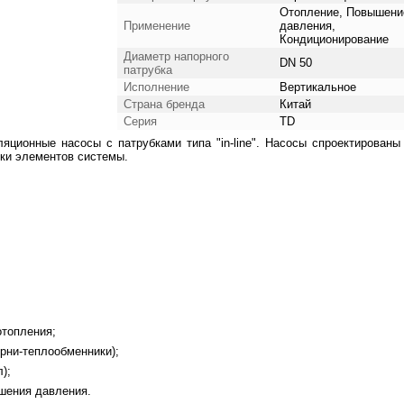
Отопление, Повышени
Применение
давления,
Кондиционирование
Диаметр напорного
DN 50
патрубка
Исполнение
Вертикальное
Страна бренда
Китай
Серия
TD
яционные насосы с патрубками типа "in-line". Насосы спроектированы
рки элементов системы.
отопления;
рни-теплообменники);
);
шения давления.