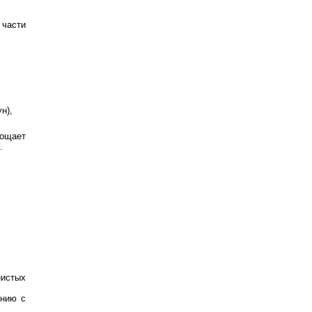
 части
н),
рощает
.
нистых
ению с