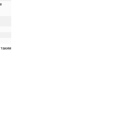
е
 таким