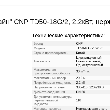
йн" CNP TD50-18G/2, 2.2кВт, нерж
Технические характеристики:
Бренд
CNP
Модель
TD50-18G/2SWSCJ
Страна-производитель
Китай
Циркуляционный,
Тип насоса
Повысительный,
Одноступенчатый
Максимальная
30
м³/час
пропускная способность
Максимальный напор
20.2
м
Потребляемая мощность
2.2
кВт
Напряжение питания
380-415, 220-230
В
Диаметр соединения
DN 50
Допустимая температура
перекачиваемой
110
жидкости
Материал корпуса
Нержавеющая сталь