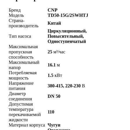
Бренд
CNP
Модель
TD50-15G/2SWHTJ
Страна-
Китай
производитель
Циркуляционный,
Тип насоса
Повысительный,
Одноступенчатый
Максимальная
пропускная
25
м³/час
способность
Максимальный
16.1
м
напор
Потребляемая
1.5
кВт
мощность
Напряжение
380-415, 220-230
В
питания
Диаметр
DN 50
соединения
Допустимая
температура
110
перекачиваемой
жидкости
Материал корпуса
Чугун