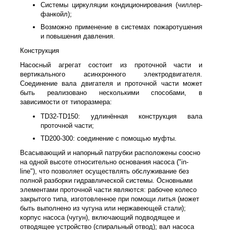
Системы циркуляции кондиционирования (чиллер-
фанкойл);
Возможно применение в системах пожаротушения
и повышения давления.
Конструкция
Насосный агрегат состоит из проточной части и
вертикального асинхронного электродвигателя.
Соединение вала двигателя и проточной части может
быть реализовано несколькими способами, в
зависимости от типоразмера:
TD32-TD150: удлинённая конструкция вала
проточной части;
TD200-300: соединение с помощью муфты.
Всасывающий и напорный патрубки расположены соосно
на одной высоте относительно основания насоса ("in-
line"), что позволяет осуществлять обслуживание без
полной разборки гидравлической системы. Основными
элементами проточной части являются: рабочее колесо
закрытого типа, изготовленное при помощи литья (может
быть выполнено из чугуна или нержавеющей стали);
корпус насоса (чугун), включающий подводящее и
отводящее устройство (спиральный отвод); вал насоса