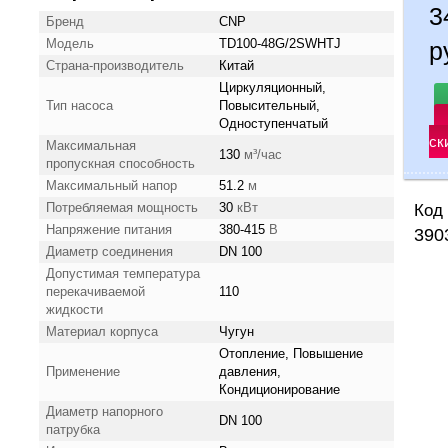
3
Бренд
CNP
Модель
TD100-48G/2SWHTJ
р
Страна-производитель
Китай
Циркуляционный,
Тип насоса
Повысительный,
Одноступенчатый
ск
Максимальная
130
м³/час
пропускная способность
Максимальный напор
51.2
м
Потребляемая мощность
30
кВт
Код 
Напряжение питания
380-415
В
390
Диаметр соединения
DN 100
Допустимая температура
перекачиваемой
110
жидкости
Материал корпуса
Чугун
Отопление, Повышение
Применение
давления,
Кондиционирование
Диаметр напорного
DN 100
патрубка