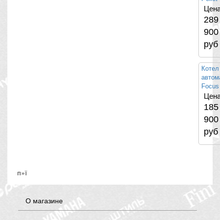
Цена
289
900
руб
Котел
автом
Focus
Цена
185
900
руб
п»ї
О магазине