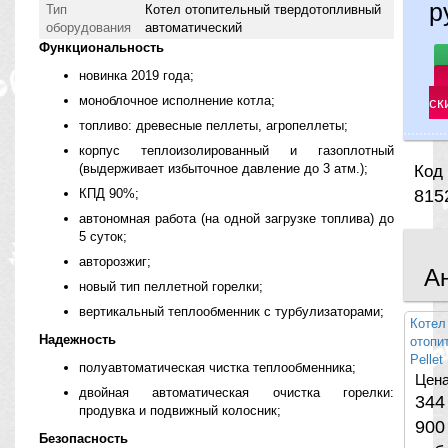
р
Тип
Котел отопительный твердотопливный
оборудования
автоматический
Функциональность
новинка 2019 года;
моноблочное исполнение котла;
ск
топливо: древесные пеллеты, агропеллеты;
корпус теплоизолированный и газоплотный
(выдерживает избыточное давление до 3 атм.);
Код 
КПД 90%;
815
автономная работа (на одной загрузке топлива) до
5 суток;
авторозжиг;
А
новый тип пеллетной горелки;
вертикальный теплообменник с турбулизаторами;
Котел
Надежность
отопи
Pellet
полуавтоматическая чистка теплообменника;
Цена
двойная автоматическая очистка горелки:
344
продувка и подвижный колосник;
900
Безопасность