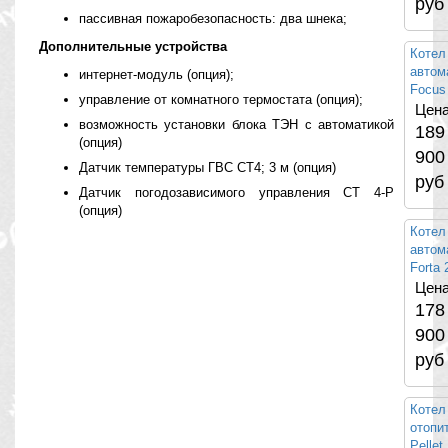
руб
пассивная пожаробезопасность: два шнека;
Дополнительные устройства
Котел
автом
интернет-модуль (опция);
Focus
управление от комнатного термостата (опция);
Цена
возможность установки блока ТЭН с автоматикой
189
(опция)
900
Датчик температуры ГВС CT4; 3 м (опция)
руб
Датчик погодозависимого управления CT 4-P
(опция)
Котел
автом
Forta 
Цена
178
900
руб
Котел
отопи
Pellet