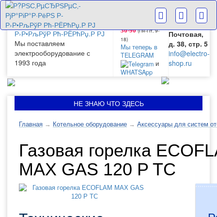
г. Москва
+7(499) 265-
28-63
ул.
+7(499) 265-
Большая
(Пн-Пт‚ 9-
36-90
Почтовая,
18)
Мы поставляем
д. 38, стр. 5
Мы теперь в
электрооборудование с
info@electro-
TELEGRAM
1993 года
shop.ru
и
WHATSApp
НЕ ЗНАЮ ЧТО ЗДЕСЬ
Главная
→
Котельное оборудование
→
Аксессуары для систем о
Газовая горелка ECOF
MAX GAS 120 P TC