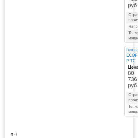
руб
Стра
прои
Напр
Тепл
мощн
Газов
ECOF
P TC
Цена
80
736
руб
Стра
прои
Тепл
мощн
п»ї