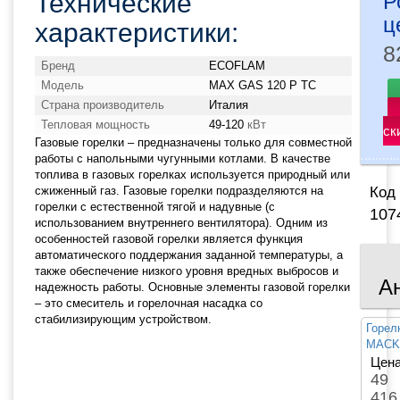
Технические
Р
ц
характеристики:
8
Бренд
ECOFLAM
Модель
MAX GAS 120 P TC
Страна производитель
Италия
Тепловая мощность
49-120
кВт
ск
Газовые горелки – предназначены только для совместной
работы с напольными чугунными котлами. В качестве
топлива в газовых горелках используется природный или
сжиженный газ. Газовые горелки подразделяются на
Код 
горелки с естественной тягой и надувные (с
107
использованием внутреннего вентилятора). Одним из
особенностей газовой горелки является функция
автоматического поддержания заданной температуры, а
также обеспечение низкого уровня вредных выбросов и
А
надежность работы. Основные элементы газовой горелки
– это смеситель и горелочная насадка со
стабилизирующим устройством.
Горел
MACK
Цена
49
416