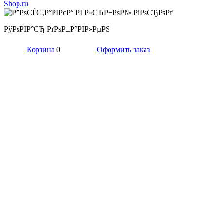
РўРѕРІР°СЂ РґРѕР±Р°РІР»РµРЅ
Корзина
0
Оформить заказ