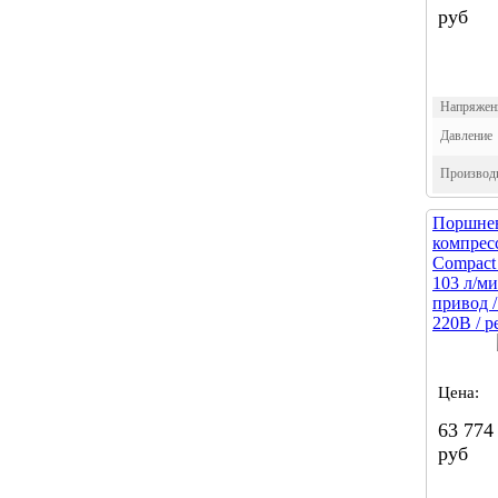
руб
Напряжен
Давление
Производи
Поршне
компрес
Compact 
103 л/ми
привод 
220В / р
Цена:
63 774
руб