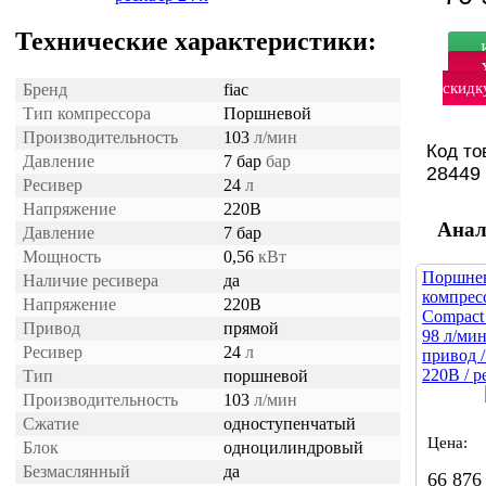
Технические характеристики:
скидк
Бренд
fiac
Тип компрессора
Поршневой
Производительность
103
л/мин
Код то
Давление
7 бар
бар
28449
Ресивер
24
л
Напряжение
220В
Анал
Давление
7 бар
Мощность
0,56
кВт
Поршне
Наличие ресивера
да
компрес
Напряжение
220В
Compact 
Привод
прямой
98 л/мин
Ресивер
24
л
привод 
220В / р
Тип
поршневой
Производительность
103
л/мин
Сжатие
одноступенчатый
Цена:
Блок
одноцилиндровый
Безмаслянный
да
66 876