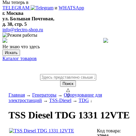
Мы теперь в
TELEGRAM
и
WHATSApp
г. Москва
ул. Большая Почтовая,
д. 38, стр. 5
info@electro-shop.ru
Не знаю что здесь
Искать
Каталог товаров
Поиск
△
Главная
→
Генераторы
→
Оборудование для
▽
электростанций
→
TSS-Diesel
→
TDG
↓
TSS Diesel TDG 1331 12VTE
Код товара: