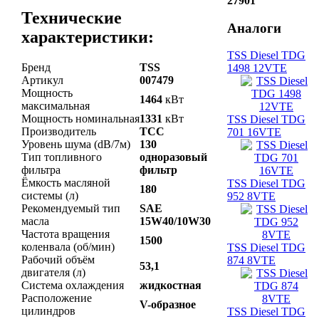
27901
Технические
Аналоги
характеристики:
TSS Diesel TDG
Бренд
TSS
1498 12VTE
Артикул
007479
Мощность
1464
кВт
максимальная
Мощность номинальная
1331
кВт
TSS Diesel TDG
Производитель
ТСС
701 16VTE
Уровень шума (dB/7м)
130
Тип топливного
одноразовый
фильтра
фильтр
Ёмкость масляной
TSS Diesel TDG
180
системы (л)
952 8VTE
Рекомендуемый тип
SAE
масла
15W40/10W30
Частота вращения
1500
коленвала (об/мин)
TSS Diesel TDG
Рабочий объём
874 8VTE
53,1
двигателя (л)
Система охлаждения
жидкостная
Расположение
V-образное
цилиндров
TSS Diesel TDG