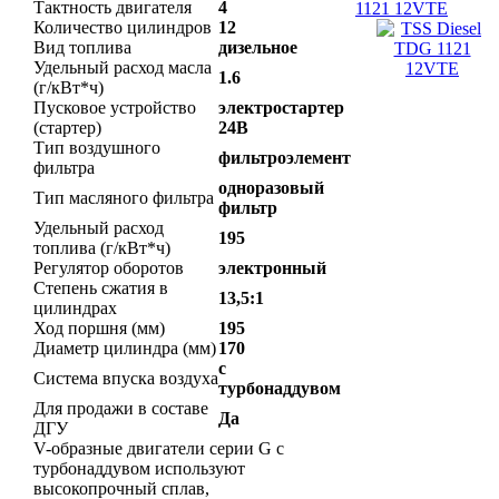
Тактность двигателя
4
1121 12VTE
Количество цилиндров
12
Вид топлива
дизельное
Удельный расход масла
1.6
(г/кВт*ч)
Пусковое устройство
электростартер
(стартер)
24В
Тип воздушного
фильтроэлемент
фильтра
одноразовый
Тип масляного фильтра
фильтр
Удельный расход
195
топлива (г/кВт*ч)
Регулятор оборотов
электронный
Степень сжатия в
13,5:1
цилиндрах
Ход поршня (мм)
195
Диаметр цилиндра (мм)
170
с
Система впуска воздуха
турбонаддувом
Для продажи в составе
Да
ДГУ
V-образные двигатели серии G с
турбонаддувом используют
высокопрочный сплав,