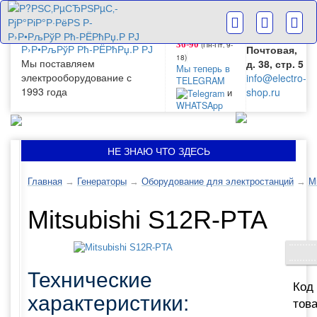
г. Москва
+7(499) 265-
28-63
ул.
+7(499) 265-
Большая
(Пн-Пт‚ 9-
36-90
Почтовая,
18)
Мы поставляем
д. 38, стр. 5
Мы теперь в
электрооборудование с
info@electro-
TELEGRAM
1993 года
shop.ru
и
WHATSApp
НЕ ЗНАЮ ЧТО ЗДЕСЬ
Главная
→
Генераторы
→
Оборудование для электростанций
→
Mi
Mitsubishi S12R-PTA
Технические
Код
характеристики:
това