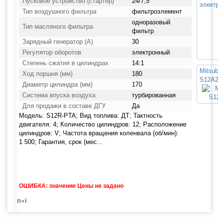
Пусковое устройство (стартер)
24/7,5
элект
Тип воздушного фильтра
фильтроэлемент
одноразовый
Тип масляного фильтра
фильтр
Зарядный генератор (А)
30
Регулятор оборотов
электронный
Степень сжатия в цилиндрах
14:1
Mitsub
Ход поршня (мм)
180
S12A2
Диаметр цилиндра (мм)
170
Система впуска воздуха
турбированная
Для продажи в составе ДГУ
Да
Модель: S12R-PTA; Вид топлива: ДТ; Тактность
двигателя: 4; Количество цилиндров: 12; Расположение
цилиндров: V; Частота вращения коленвала (об/мин):
1 500; Гарантия, срок (мес...
ОШИБКА: значение Цены не задано
п»ї