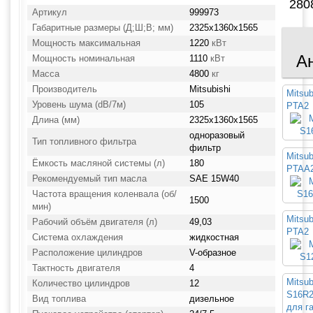
280
Артикул
999973
Габаритные размеры (Д;Ш;В; мм)
2325x1360x1565
Мощность максимальная
1220
кВт
А
Мощность номинальная
1110
кВт
Масса
4800
кг
Производитель
Mitsubishi
Mitsub
Уровень шума (dB/7м)
105
PTA2
Длина (мм)
2325x1360x1565
одноразовый
Тип топливного фильтра
фильтр
Mitsub
Ёмкость масляной системы (л)
180
PTAA
Рекомендуемый тип масла
SAE 15W40
Частота вращения коленвала (об/
1500
мин)
Mitsub
Рабочий объём двигателя (л)
49,03
PTA2
Система охлаждения
жидкостная
Расположение цилиндров
V-образное
Тактность двигателя
4
Mitsub
Количество цилиндров
12
S16R
Вид топлива
дизельное
для г