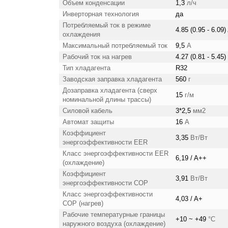
Объем конденсации
1,3
л/ч
Инверторная технология
да
Потребляемый ток в режиме
4.85 (0.95 - 6.09)
охлаждения
Максимальный потребляемый ток
9,5
А
Рабочий ток на нагрев
4.27 (0.81 - 5.45)
Тип хладагента
R32
Заводская заправка хладагента
560
г
Дозаправка хладагента (сверх
15
г/м
номинальной длины трассы)
Силовой кабель
3*2,5
мм2
Автомат защиты
16
А
Коэффициент
3,35
Вт/Вт
энергоэффективности EER
Класс энергоэффективности EER
6,19 / A++
(охлаждение)
Коэффициент
3,91
Вт/Вт
энергоэффективности COP
Класс энергоэффективности
4,03 / A+
COP (нагрев)
Рабочие температурные границы
+10 ~ +49
°C
наружного воздуха (охлаждение)