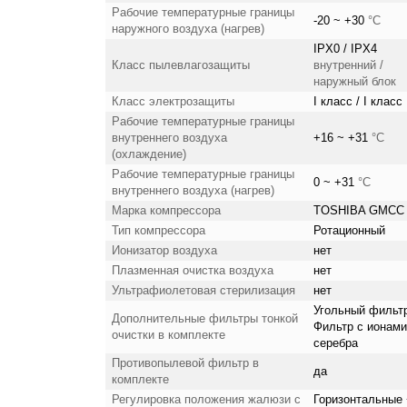
Рабочие температурные границы
-20 ~ +30
°C
наружного воздуха (нагрев)
IPX0 / IPX4
Класс пылевлагозащиты
внутренний /
наружный блок
Класс электрозащиты
I класс / I класс
Рабочие температурные границы
внутреннего воздуха
+16 ~ +31
°C
(охлаждение)
Рабочие температурные границы
0 ~ +31
°C
внутреннего воздуха (нагрев)
Марка компрессора
TOSHIBA GMCC
Тип компрессора
Ротационный
Ионизатор воздуха
нет
Плазменная очистка воздуха
нет
Ультрафиолетовая стерилизация
нет
Угольный фильт
Дополнительные фильтры тонкой
Фильтр с ионами
очистки в комплекте
серебра
Противопылевой фильтр в
да
комплекте
Регулировка положения жалюзи с
Горизонтальные