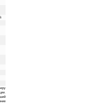
й
феру
ции.
йший
нние