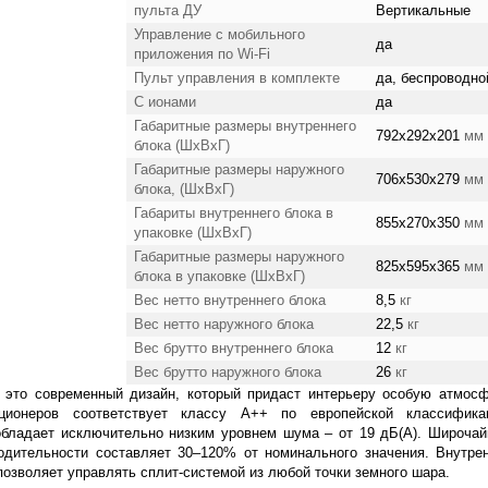
пульта ДУ
Вертикальные
Управление c мобильного
да
приложения по Wi-Fi
Пульт управления в комплекте
да, беспроводно
С ионами
да
Габаритные размеры внутреннего
792x292x201
мм
блока (ШхВхГ)
Габаритные размеры наружного
706x530x279
мм
блока, (ШхВхГ)
Габариты внутреннего блока в
855x270x350
мм
упаковке (ШхВхГ)
Габаритные размеры наружного
825x595x365
мм
блока в упаковке (ШхВхГ)
Вес нетто внутреннего блока
8,5
кг
Вес нетто наружного блока
22,5
кг
Вес брутто внутреннего блока
12
кг
Вес брутто наружного блока
26
кг
 это современный дизайн, который придаст интерьеру особую атмос
иционеров соответствует классу А++ по европейской классифика
 обладает исключительно низким уровнем шума – от 19 дБ(А). Широча
одительности составляет 30–120% от номинального значения. Внутре
позволяет управлять сплит-системой из любой точки земного шара.