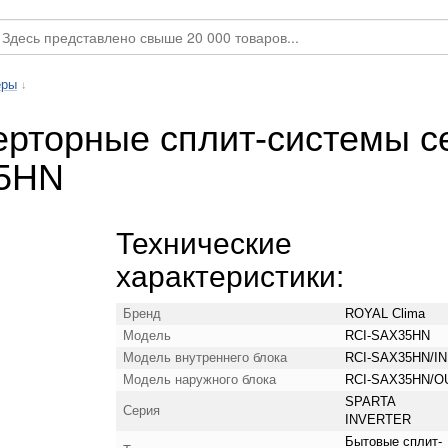
еры
↓
ерторные сплит-системы 
35HN
Технические
характеристики:
Бренд
ROYAL Clima
Модель
RCI-SAX35HN
Модель внутреннего блока
RCI-SAX35HN/IN
Модель наружного блока
RCI-SAX35HN/O
SPARTA
Серия
INVERTER
Бытовые сплит-