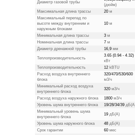
Диаметр газовой трубы
(дюйм)
Максимальная длина трассы
20
м
Максимальный перепад по
высоте между внутренним и
10
м
наружным блоками
Минимальная длина трассы
3
м
Номинальная длина трассы
7
м
Диаметр дренажной трубы
16,9
мм
3.65 (0.94 - 4.32)
Теплопроизводительность
кВт
Теплопроизводительность
12
kBTU
Расход воздуха внутреннего
320/470/530/600
блока
м3/ч
Минимальный расход воздуха
320
м3/ч
внутреннего блока
Расход воздуха наружного блока
1800
м3/ч
Уровень шума внутреннего блока
19/28/34/39
дБ(А
Минимальный уровень шума
19
дБ(А)
внутреннего блока
Уровень шума наружного блока
48
дБ(А)
Срок гарантии
60
мес