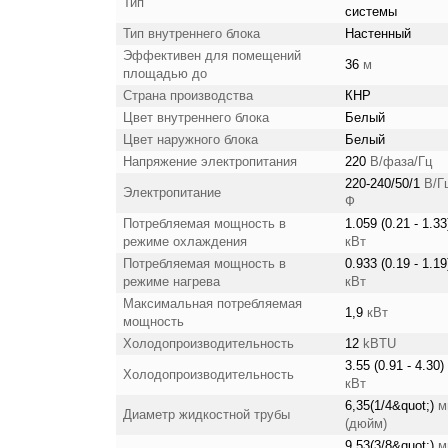
Тип
системы
Тип внутреннего блока
Настенный
Эффективен для помещений
36
м
площадью до
Страна производства
КНР
Цвет внутреннего блока
Белый
Цвет наружного блока
Белый
Напряжение электропитания
220
В/фаза/Гц
220-240/50/1
В/Гц
Электропитание
Ф
Потребляемая мощность в
1.059 (0.21 - 1.33
режиме охлаждения
кВт
Потребляемая мощность в
0.933 (0.19 - 1.19
режиме нагрева
кВт
Максимальная потребляемая
1,9
кВт
мощность
Холодопроизводительность
12
kBTU
3.55 (0.91 - 4.30)
Холодопроизводительность
кВт
6,35(1/4&quot;)
м
Диаметр жидкостной трубы
(дюйм)
9,53(3/8&quot;)
м