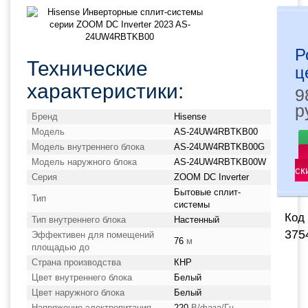
Р
Технические
ц
характеристики:
р
Бренд
Hisense
Модель
AS-24UW4RBTKB00
Модель внутреннего блока
AS-24UW4RBTKB00G
Модель наружного блока
AS-24UW4RBTKB00W
ск
Серия
ZOOM DC Inverter
Бытовые сплит-
Тип
системы
Код 
Тип внутреннего блока
Настенный
375
Эффективен для помещений
76
м
площадью до
Страна производства
КНР
Цвет внутреннего блока
Белый
Цвет наружного блока
Белый
Напряжение электропитания
220
В/фаза/Гц