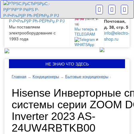
г. Москва
+7(499) 265-
28-63
ул.
+7(499) 265-
Большая
(Пн-Пт‚ 9-
36-90
Почтовая,
18)
Мы поставляем
д. 38, стр. 5
Мы теперь в
электрооборудование с
info@electro-
TELEGRAM
1993 года
shop.ru
и
WHATSApp
НЕ ЗНАЮ ЧТО ЗДЕСЬ
Главная
→
Кондиционеры
→
Бытовые кондиционеры
↓
Hisense Инверторные сп
системы серии ZOOM 
Inverter 2023 AS-
24UW4RBTKB00