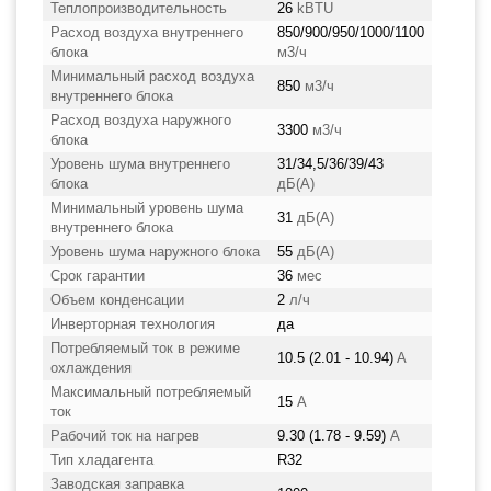
Теплопроизводительность
26
kBTU
Расход воздуха внутреннего
850/900/950/1000/1100
блока
м3/ч
Минимальный расход воздуха
850
м3/ч
внутреннего блока
Расход воздуха наружного
3300
м3/ч
блока
Уровень шума внутреннего
31/34,5/36/39/43
блока
дБ(А)
Минимальный уровень шума
31
дБ(А)
внутреннего блока
Уровень шума наружного блока
55
дБ(А)
Срок гарантии
36
мес
Объем конденсации
2
л/ч
Инверторная технология
да
Потребляемый ток в режиме
10.5 (2.01 - 10.94)
A
охлаждения
Максимальный потребляемый
15
А
ток
Рабочий ток на нагрев
9.30 (1.78 - 9.59)
А
Тип хладагента
R32
Заводская заправка