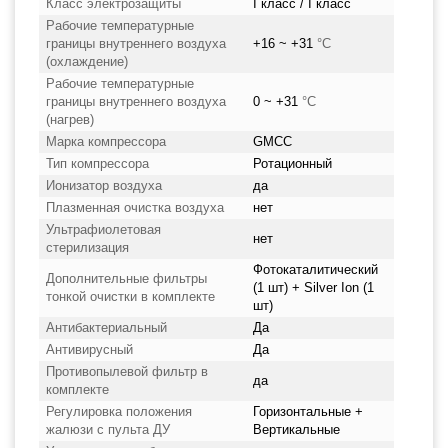
Класс электрозащиты
I класс / I класс
Рабочие температурные
границы внутреннего воздуха
+16 ~ +31
°C
(охлаждение)
Рабочие температурные
границы внутреннего воздуха
0 ~ +31
°C
(нагрев)
Марка компрессора
GMCC
Тип компрессора
Ротационный
Ионизатор воздуха
да
Плазменная очистка воздуха
нет
Ультрафиолетовая
нет
стерилизация
Фотокаталитический
Дополнительные фильтры
(1 шт) + Silver Ion (1
тонкой очистки в комплекте
шт)
Антибактериальный
Да
Антивирусный
Да
Противопылевой фильтр в
да
комплекте
Регулировка положения
Горизонтальные +
жалюзи с пульта ДУ
Вертикальные