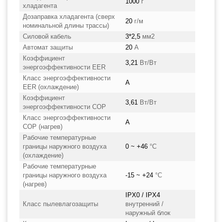
1000
г
хладагента
Дозаправка хладагента (сверх
20
г/м
номинальной длины трассы)
Силовой кабель
3*2,5
мм2
Автомат защиты
20
А
Коэффициент
3,21
Вт/Вт
энергоэффективности EER
Класс энергоэффективности
A
EER (охлаждение)
Коэффициент
3,61
Вт/Вт
энергоэффективности COP
Класс энергоэффективности
A
COP (нагрев)
Рабочие температурные
границы наружного воздуха
0 ~ +46
°C
(охлаждение)
Рабочие температурные
границы наружного воздуха
-15 ~ +24
°C
(нагрев)
IPX0 / IPX4
Класс пылевлагозащиты
внутренний /
наружный блок