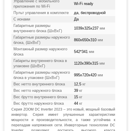
Управление c мобильного
Wi-Fi ready
приложения по Wi-Fi
Пульт управления в комплекте
да, беспроводной
С ионами
Да
Габаритные размеры
1039x325x237
мм
внутреннего блока (ШхВхГ)
Габаритные размеры наружного
860x650x310
мм
блока, (ШхВхГ)
Монтажный размер наружного
542*341
мм
блока
Габариты внутреннего блока в
1120x390x315
мм
упаковке (ШхВхГ)
Габаритные размеры наружного
995x720x420
мм
блока в упаковке (ШхВхГ)
Вес нетто внутреннего блока
12,5
кг
Вес нетто наружного блока
39
кг
Вес брутто внутреннего блока
15
кг
Вес брутто наружного блока
44
кг
Серия ZOOM DC Inverter 2023 – это новый, мощный базовый
инвертор. Серия имеет улучшенные характеристики
мощности и производительности, а также устойчива к
перепадам напряжения сети. Инверторные технологии DC
Inverter позволяют достигать высокого класса