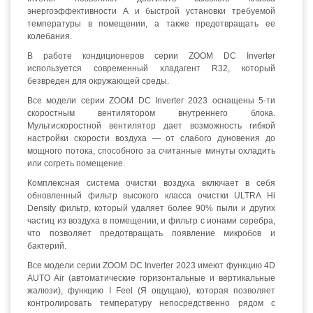
энергоэффективности А и быстрой установки требуемой
температуры в помещении, а также предотвращать ее
колебания.
В работе кондиционеров серии ZOOM DC Inverter
используется современный хладагент R32, который
безвреден для окружающей среды.
Все модели серии ZOOM DC Inverter 2023 оснащены 5-ти
скоростным вентилятором внутреннего блока.
Мультискоростной вентилятор дает возможность гибкой
настройки скорости воздуха — от слабого дуновения до
мощного потока, способного за считанные минуты охладить
или согреть помещение.
Комплексная система очистки воздуха включает в себя
обновленный фильтр высокого класса очистки ULTRA Hi
Density фильтр, который удаляет более 90% пыли и других
частиц из воздуха в помещении, и фильтр с ионами серебра,
что позволяет предотвращать появление микробов и
бактерий.
Все модели серии ZOOM DC Inverter 2023 имеют функцию 4D
AUTO Air (автоматические горизонтальные и вертикальные
жалюзи), функцию I Feel (Я ощущаю), которая позволяет
контролировать температуру непосредственно рядом с