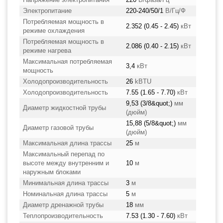
Электропитание
220-240/50/1
В/Гц/Ф
Потребляемая мощность в
2.352 (0.45 - 2.45)
кВт
режиме охлаждения
Потребляемая мощность в
2.086 (0.40 - 2.15)
кВт
режиме нагрева
Максимальная потребляемая
3,4
кВт
мощность
Холодопроизводительность
26
kBTU
Холодопроизводительность
7.55 (1.65 - 7.70)
кВт
9,53 (3/8&quot;)
мм
Диаметр жидкостной трубы
(дюйм)
15,88 (5/8&quot;)
мм
Диаметр газовой трубы
(дюйм)
Максимальная длина трассы
25
м
Максимальный перепад по
высоте между внутренним и
10
м
наружным блоками
Минимальная длина трассы
3
м
Номинальная длина трассы
5
м
Диаметр дренажной трубы
18
мм
Теплопроизводительность
7.53 (1.30 - 7.60)
кВт