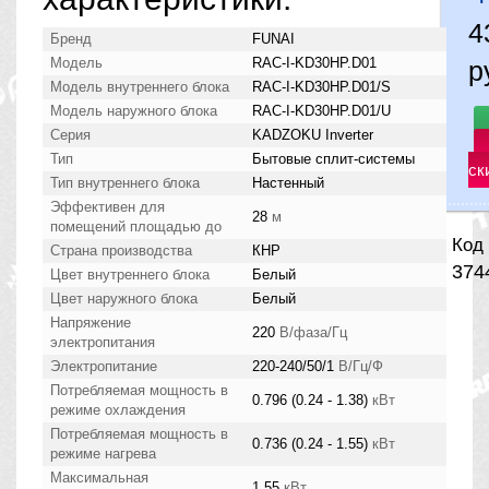
Бренд
FUNAI
Модель
RAC-I-KD30HP.D01
р
Модель внутреннего блока
RAC-I-KD30HP.D01/S
Модель наружного блока
RAC-I-KD30HP.D01/U
Серия
KADZOKU Inverter
Тип
Бытовые сплит-системы
ск
Тип внутреннего блока
Настенный
Эффективен для
28
м
помещений площадью до
Код 
Страна производства
КНР
374
Цвет внутреннего блока
Белый
Цвет наружного блока
Белый
Напряжение
220
В/фаза/Гц
электропитания
Электропитание
220-240/50/1
В/Гц/Ф
Потребляемая мощность в
0.796 (0.24 - 1.38)
кВт
режиме охлаждения
Потребляемая мощность в
0.736 (0.24 - 1.55)
кВт
режиме нагрева
Максимальная
1,55
кВт