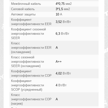
Межблочный кабель
4*0,75
мм2
Силовой кабель
3*1,5
мм2
Автомат защиты
10
А
Коэффициент
3,52
Вт/Вт
энергоэффективности EER
Коэффициент сезонной
энергоэффективности
6,3
Вт/Вт
SEER
Класс
энергоэффективности EER
A
(охлаждение)
Класс сезонной
энергоэффективности
A++
SEER (охлаждение)
Коэффициент
4,02
Вт/Вт
энергоэффективности COP
Коэффициент
энергоэффективности
4
Вт/Вт
SCOP (усредненный)
Класс
энергоэффективности COP
A
(нагрев)