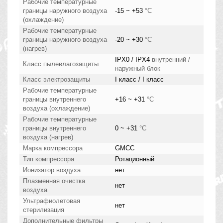
Рабочие температурные
границы наружного воздуха
-15 ~ +53
°C
(охлаждение)
Рабочие температурные
границы наружного воздуха
-20 ~ +30
°C
(нагрев)
IPX0 / IPX4
внутренний /
Класс пылевлагозащиты
наружный блок
Класс электрозащиты
I класс / I класс
Рабочие температурные
границы внутреннего
+16 ~ +31
°C
воздуха (охлаждение)
Рабочие температурные
границы внутреннего
0 ~ +31
°C
воздуха (нагрев)
Марка компрессора
GMCC
Тип компрессора
Ротационный
Ионизатор воздуха
нет
Плазменная очистка
нет
воздуха
Ультрафиолетовая
нет
стерилизация
Дополнительные фильтры