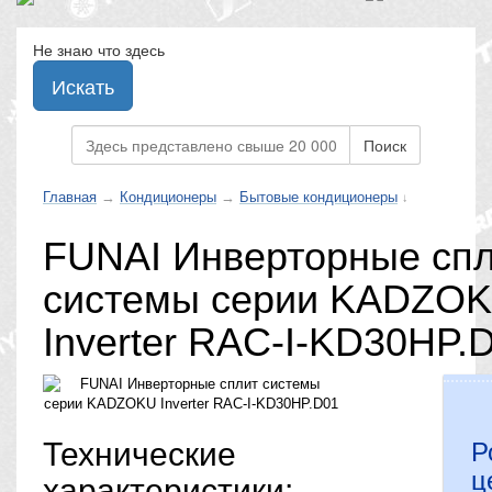
Не знаю что здесь
Искать
Поиск
Главная
→
Кондиционеры
→
Бытовые кондиционеры
↓
FUNAI Инверторные сп
системы серии KADZO
Inverter RAC-I-KD30HP.
Технические
Р
ц
характеристики: