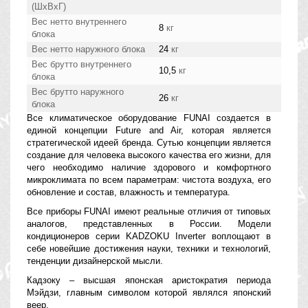
(ШхВхГ)
Вес нетто внутреннего
8
кг
блока
Вес нетто наружного блока
24
кг
Вес брутто внутреннего
10,5
кг
блока
Вес брутто наружного
26
кг
блока
Все климатическое оборудование FUNAI создается в
единой концепции Future and Air, которая является
стратегической идеей бренда. Сутью концепции является
создание для человека высокого качества его жизни, для
чего необходимо наличие здорового и комфортного
микроклимата по всем параметрам: чистота воздуха, его
обновление и состав, влажность и температура.
Все приборы FUNAI имеют реальные отличия от типовых
аналогов, представленных в России. Модели
кондиционеров серии KADZOKU Inverter воплощают в
себе новейшие достижения науки, техники и технологий,
тенденции дизайнерской мысли.
Кадзоку – высшая японская аристократия периода
Мэйдзи, главным символом которой являлся японский
веер.