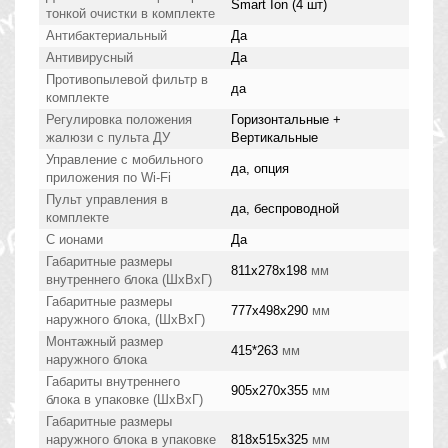
Smart Ion (4 шт)
тонкой очистки в комплекте
Антибактериальный
Да
Антивирусный
Да
Противопылевой фильтр в
да
комплекте
Регулировка положения
Горизонтальные +
жалюзи с пульта ДУ
Вертикальные
Управление c мобильного
да, опция
приложения по Wi-Fi
Пульт управления в
да, беспроводной
комплекте
С ионами
Да
Габаритные размеры
811x278x198
мм
внутреннего блока (ШхВхГ)
Габаритные размеры
777x498x290
мм
наружного блока, (ШхВхГ)
Монтажный размер
415*263
мм
наружного блока
Габариты внутреннего
905x270x355
мм
блока в упаковке (ШхВхГ)
Габаритные размеры
наружного блока в упаковке
818x515x325
мм