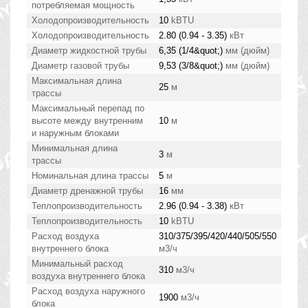
потребляемая мощность
Холодопроизводительность
10
kBTU
Холодопроизводительность
2.80 (0.94 - 3.35)
кВт
Диаметр жидкостной трубы
6,35 (1/4&quot;)
мм (дюйм)
Диаметр газовой трубы
9,53 (3/8&quot;)
мм (дюйм)
Максимальная длина
25
м
трассы
Максимальный перепад по
высоте между внутренним
10
м
и наружным блоками
Минимальная длина
3
м
трассы
Номинальная длина трассы
5
м
Диаметр дренажной трубы
16
мм
Теплопроизводительность
2.96 (0.94 - 3.38)
кВт
Теплопроизводительность
10
kBTU
Расход воздуха
310/375/395/420/440/505/550
внутреннего блока
м3/ч
Минимальный расход
310
м3/ч
воздуха внутреннего блока
Расход воздуха наружного
1900
м3/ч
блока