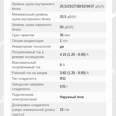
Уровень шума внутреннего
20,5/23/27/30/32/34/37
дБ(А)
блока
Минимальный уровень
20,5
дБ(А)
шума внутреннего блока
Уровень шума наружного
50
дБ(А)
блока
Срок гарантии
36
мес
Объем конденсации
1
л/ч
Инверторная технология
да
Потребляемый ток в
4.15 (1.20 - 8.00)
A
режиме охлаждения
Максимальный
9
А
потребляемый ток
Рабочий ток на нагрев
3.82 (1.20 - 9.00)
А
Тип хладагента
R32
Заводская заправка
570
г
хладагента
Подключение
Наружный блок
электропитания
Дозаправка хладагента
(сверх номинальной длины
15
г/м
трассы)