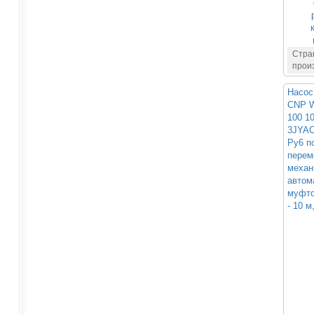
Стра
прои
Насос
CNP W
100 1
3JYAC
Ру6 п
пере
механ
автом
муфто
- 10 м