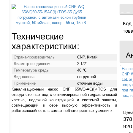
Код
тов
Технические
характеристики:
А
Страна-производитель
CNP, Китай
Диаметр соединения
2 1/2″
Насос
Температура среды
40 °С
CNP W
Вид насоса
погружной
15ES(
Применение
сточные воды
погру
Канализационный насос CNP 65WQ-AC(I)+TOS для
под ги
отвода сточных вод с оптимизированной гидравлической
час, н
частью, надежной конструкцией и системой защиты,
совмещающий в себе высокую эффективность и
работоспособность в самых неблагоприятных условиях.
Цена
378
920