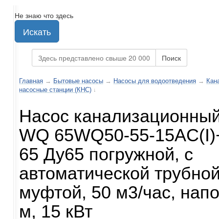
Не знаю что здесь
Искать
Поиск
Главная
→
Бытовые насосы
→
Насосы для водоотведения
→
Кан
насосные станции (КНС)
↓
Насос канализационны
WQ 65WQ50-55-15AC(I)
65 Ду65 погружной, с
автоматической трубно
муфтой, 50 м3/час, напо
м, 15 кВт