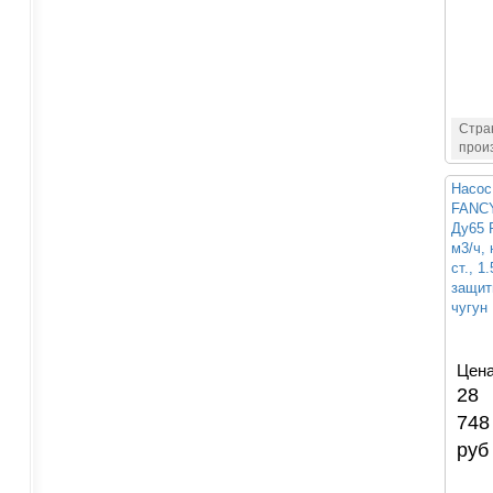
Стра
прои
Насос
FANCY
Ду65 
м3/ч, 
ст., 1
защиты
чугун
Цена
28
748
руб