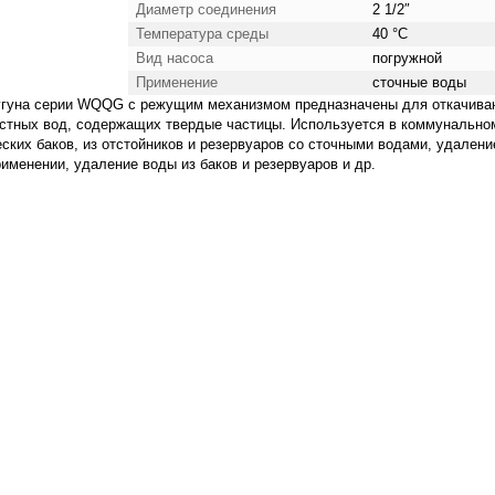
Диаметр соединения
2 1/2″
Температура среды
40 °С
Вид насоса
погружной
Применение
сточные воды
угуна серии WQQG с режущим механизмом предназначены для откачива
остных вод, содержащих твердые частицы. Используется в коммунально
еских баков, из отстойников и резервуаров со сточными водами, удалени
именении, удаление воды из баков и резервуаров и др.