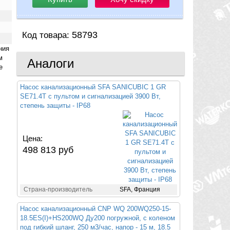
58793
Код товара:
ния
м
Аналоги
е
Насос канализационный SFA SANICUBIC 1 GR
SE71.4T с пультом и сигнализацией 3900 Вт,
степень защиты - IP68
Цена:
498 813 руб
Страна-производитель
SFA, Франция
Насос канализационный CNP WQ 200WQ250-15-
18.5ES(I)+HS200WQ Ду200 погружной, с коленом
под гибкий шланг, 250 м3/час, напор - 15 м, 18.5