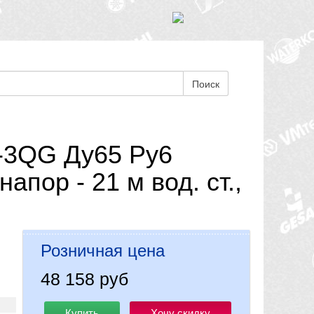
Поиск
-3QG Ду65 Ру6
пор - 21 м вод. ст.,
Розничная цена
48 158 руб
Купить
Хочу скидку