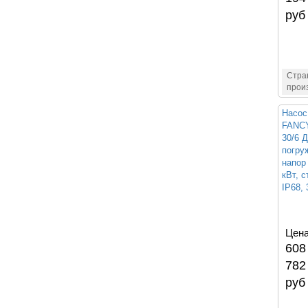
руб
Стра
прои
Насос
FANCY
30/6 
погру
напор 
кВт, 
IP68, 
Цена
608
782
руб