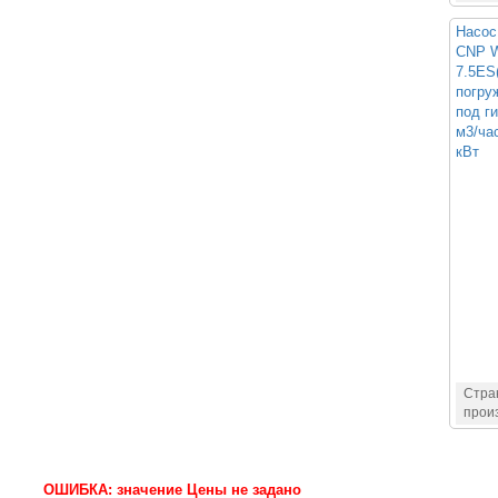
Насос
CNP W
7.5ES
погру
под ги
м3/час
кВт
Стра
прои
ОШИБКА: значение Цены не задано