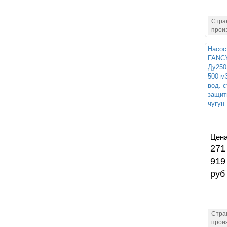
Стра
прои
Насос
FANCY
Ду250
500 м3
вод. с
защиты
чугун
Цена
271
919
руб
Стра
прои