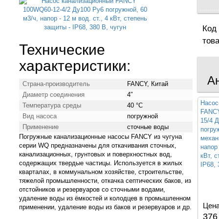
Код
тов
Технические
характеристики:
А
Страна-производитель
FANCY, Китай
Диаметр соединения
4″
Насос
Температура среды
40 °С
FANCY
Вид насоса
погружной
15/4 
Применение
сточные воды
погру
Погружные канализационные насосы FANCY из чугуна
механ
серии WQ предназначены для откачивания сточных,
напор 
канализационных, грунтовых и поверхностных вод,
кВт, 
содержащих твердые частицы. Используется в жилых
IP68, 
кварталах, в коммунальном хозяйстве, строительстве,
тяжелой промышленности, откачка септических баков, из
отстойников и резервуаров со сточными водами,
удаление воды из ёмкостей и колодцев в промышленном
Цена
применении, удаление воды из баков и резервуаров и др.
376