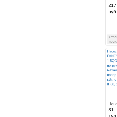
217
руб
Стра
прои
Насос
FANCY
1.5QG
погру
механ
напор 
кВт, 
IP68, 
Цена
31
194