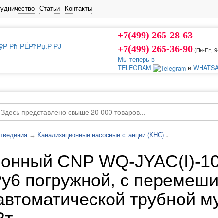
рудничество
Статьи
Контакты
+7(499) 265-28-63
+7(499) 265-36-90
(Пн-Пт‚ 9
а
Мы теперь в
TELEGRAM
и
WHATSA
тведения
→
Канализационные насосные станции (КНС)
↓
ионный CNP WQ-JYAC(I)-1
Ру6 погружной, с переме
автоматической трубной му