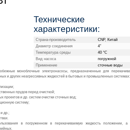
Вт
Технические
характеристики:
Страна-производитель
CNP, Китай
Диаметр соединения
4″
Температура среды
40 °С
Вид насоса
погружной
Применение
сточные воды
обежные моноблочные электронасосы, предназначенные для перекачив
ьных и других неагрессивных жидкостей в бытовых и промышленных системах:
лизации;
сственных прудов перед очисткой;
 проектов и др. систем очистки сточных вод;
ационную систему;
и др.;
твах.
ользования в погруженном в перекачиваемую жидкость положении, а
рийных.