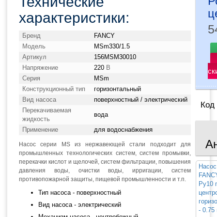
Технические
Р
ц
характеристики:
5
Бренд
FANCY
Модель
MSm330/1.5
Артикул
156MSM30010
Напряжение
220
В
ск
Серия
MSm
Конструкционный тип
горизонтальный
Вид насоса
поверхностный / электрический
Код
Перекачиваемая
вода
жидкость
Применение
для водоснабжения
А
Насос серии MS из нержавеющей стали подходит для
промышленных технологических систем, систем промывки,
перекачки кислот и щелочей, систем фильтрации, повышения
Насос
давления воды, очистки воды, ирригации, систем
FANCY
противопожарной защиты, пищевой промышленности и т.п.
Ру10 
Тип насоса - поверхностный
центр
гориз
Вид насоса - электрический
- 0.75
Механизм насоса - центробежный