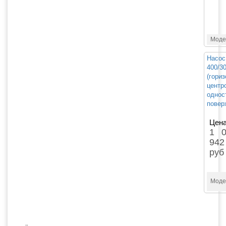
Моде
Насос
400/
(гори
центр
однос
повер
Цена
1 0
942
руб
Моде