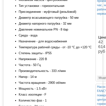
произ
час, н
Тип установки - горизонтальная
рабоч
Присоединение - муфтовый (резьбовой)
нержа
Диаметр всасывающего патрубка - 50 мм
Диаметр напорного патрубка - 32 мм
Давление номинальное PN - 8 бар
Среда - вода
Цена
Назначение - для водоснабжения
42
614
Температура рабочей среды - от -10 °C до +120 °C
руб
Степень защиты - IP55
Напряжение - 220 В
Частота - 50 Гц
Производительность - 333 л/мин
Напор - 14 м
Моде
Частота вращения - 2900 об/мин
Насос
Мощность - 1.5 кВт
FANCY
Класс изоляции - F
повер
центр
Количество фаз - 1
гориз