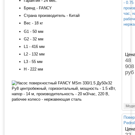
Гарантия - 24 мес.
- 0.75
Бренд - FANCY
произ
час, н
Страна производитель - Китай
рабоч
Вес - 18 кг
нержа
G1 - 50 мм
G2 - 32 мм
L1 - 416 мм
L2 - 132 мм
Цена
48
L3 - 55 мм
908
H - 222 мм
руб
Моде
Повер
Pedro
Цена
22 