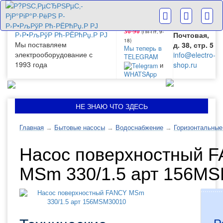
г. Москва
+7(499) 265-
28-63
ул.
+7(499) 265-
Большая
(Пн-Пт‚ 9-
36-90
Почтовая,
18)
Мы поставляем
д. 38, стр. 5
Мы теперь в
электрооборудование с
info@electro-
TELEGRAM
1993 года
shop.ru
и
WHATSApp
НЕ ЗНАЮ ЧТО ЗДЕСЬ
Главная
→
Бытовые насосы
→
Водоснабжение
→
Горизонтальные
Насос поверхностный 
MSm 330/1.5 арт 156M