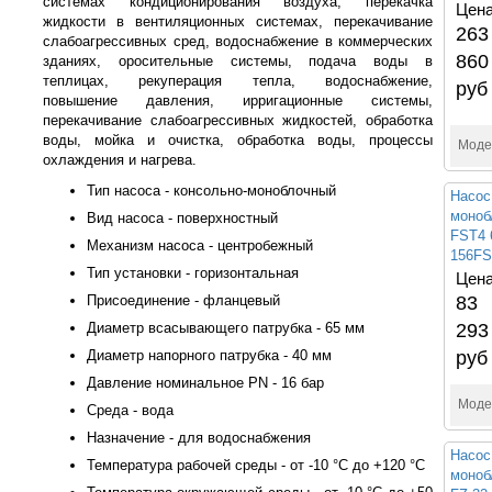
системах кондиционирования воздуха, перекачка
Цена
жидкости в вентиляционных системах, перекачивание
263
слабоагрессивных сред, водоснабжение в коммерческих
860
зданиях, оросительные системы, подача воды в
теплицах, рекуперация тепла, водоснабжение,
руб
повышение давления, ирригационные системы,
перекачивание слабоагрессивных жидкостей, обработка
воды, мойка и очистка, обработка воды, процессы
Моде
охлаждения и нагрева.
Тип насоса - консольно-моноблочный
Насос
моноб
Вид насоса - поверхностный
FST4 
Механизм насоса - центробежный
156FS
Тип установки - горизонтальная
Цена
Присоединение - фланцевый
83
Диаметр всасывающего патрубка - 65 мм
293
Диаметр напорного патрубка - 40 мм
руб
Давление номинальное PN - 16 бар
Моде
Среда - вода
Назначение - для водоснабжения
Насос
Температура рабочей среды - от -10 °C до +120 °C
моноб