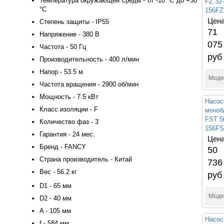
Температура окружающей среды - от -10 °C до +50
FZ 32-
°C
156FZ
Цена
Степень защиты - IP55
71
Напряжение - 380 В
075
Частота - 50 Гц
руб
Производительность - 400 л/мин
Напор - 53.5 м
Моде
Частота вращения - 2900 об/мин
Мощность - 7.5 кВт
Насос
Класс изоляции - F
моноб
FST 5
Количество фаз - 3
156FS
Гарантия - 24 мес.
Цена
Бренд - FANCY
50
Страна производитель - Китай
736
Вес - 56.2 кг
руб
D1 - 65 мм
Моде
D2 - 40 мм
A - 105 мм
Насос
f - 584 мм