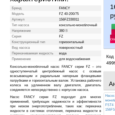
1
Бренд
FANCY
Модель
FZ 40-200/75
р
Артикул
156FZ330011
Тип насоса
консольно-моноблочный
Напряжение
380
В
Серия
FZ
ск
Конструкционный тип
горизонтальный
Вид насоса
поверхностный
Перекачиваемая жидкость
вода
Код 
Применение
для водоснабжения
499
Консольно-моноблочный насос FANCY серии FZ – это
одноступенчатый центробежный насос с осевым
всасывающим и радиальным напорным фланцевыми
патрубками и горизонтальным валом. Установка рабочего
А
колеса на удлиненном валу двигателя, двигатель
соединяется непосредственно с корпусом насоса.
Насос
Насос FANCY серии FZ подходит для многих
моноб
применений, требующих надежности и эффективности
FST4 
при низком энергопотреблении, таких как: перекачка
156FS
жидкости в системах отопления, перекачка жидкости в