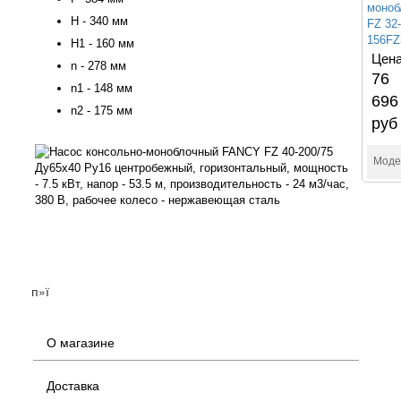
моноб
H - 340 мм
FZ 32-
156FZ
H1 - 160 мм
Цена
n - 278 мм
76
n1 - 148 мм
696
n2 - 175 мм
руб
Моде
п»ї
О магазине
Доставка