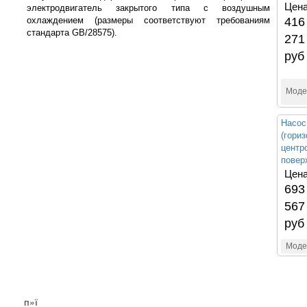
Цена
электродвигатель закрытого типа с воздушным
охлаждением (размеры соответствуют требованиям
416
стандарта GB/28575).
271
руб
Моде
Насос
(гори
центр
повер
Цена
693
567
руб
Моде
п»ї