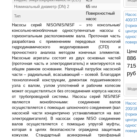
Моде
Номинальный диаметр (DN) 2
65
мм
Поверхностный
Насос
Тип
насос
400/3
Насосы серий NISO/NIS/NISF – это консольные/
(гори
консольно-моноблочные одноступенчатые насосы с
центр
горизонтальным расположением вала. Проточная часть
однос
разработана с применением передовых технологий
повер
гидродинамического моделирования (CFD) и
Цена
прочностного анализа методом конечных элементов.
886
Насосные агрегаты состоят из двух основных частей
(проточная часть и электродвигатель) и монтируются на
715
общем рамном основании. Напорный патрубок насосной
руб
части – радиальный, всасывающий – осевой. Благодаря
технологичной конструкции, демонтаж подшипникового
узла с валом, узлом уплотнений и рабочим колесом
Моде
может осуществляться без отсоединения корпуса насоса
от трубопроводной системы. Насосы серий NIS/NISF
являются моноблочными: соединение валов
Насос
осуществляется с помощью шпоночного соединения (вал
200/1
насосной части концентрично устанавливается на вал
(гори
электродвигателя). В насосах серии NISO соединение
центр
валов осуществляется с помощью упругой муфты,
однос
которая в целях безопасности ограждена защитным
повер
кожухом. Стандартный асинхронный трехфазный