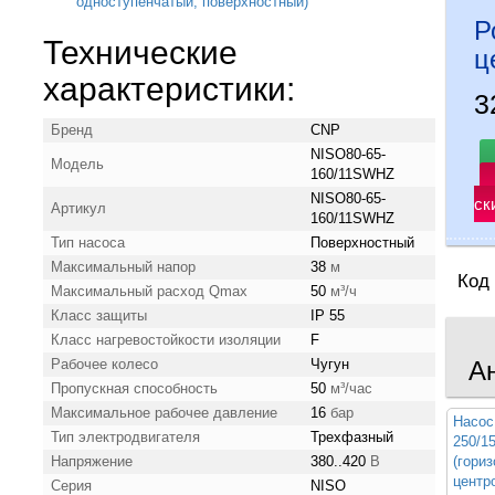
Р
Технические
ц
характеристики:
3
Бренд
CNP
NISO80-65-
Модель
160/11SWHZ
NISO80-65-
ск
Артикул
160/11SWHZ
Тип насоса
Поверхностный
Максимальный напор
38
м
Код
Максимальный расход Qmax
50
м³/ч
Класс защиты
IP 55
Класс нагревостойкости изоляции
F
Рабочее колесо
Чугун
А
Пропускная способность
50
м³/час
Максимальное рабочее давление
16
бар
Насос
Тип электродвигателя
Трехфазный
250/
Напряжение
380..420
В
(гори
центр
Серия
NISO