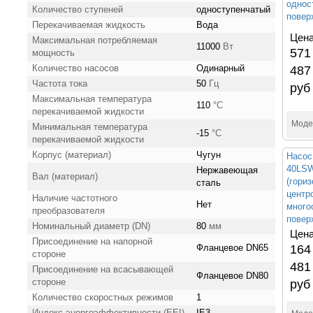
однос
Количество ступеней
одноступенчатый
повер
Перекачиваемая жидкость
Вода
Цена
Максимальная потребляемая
11000
Вт
571
мощность
Количество насосов
Одинарный
487
Частота тока
50
Гц
руб
Максимальная температура
110
°С
перекачиваемой жидкости
Моде
Минимальная температура
-15
°С
перекачиваемой жидкости
Корпус (материал)
Чугун
Насос
40LS
Нержавеющая
Вал (материал)
(гори
сталь
центр
Наличие частотного
Нет
много
преобразователя
повер
Номинальный диаметр (DN)
80
мм
Цена
Присоединение на напорной
Фланцевое DN65
164
стороне
481
Присоединение на всасывающей
Фланцевое DN80
стороне
руб
Количество скоростных режимов
1
Индекс энергоэффективности (EEI)
IE3